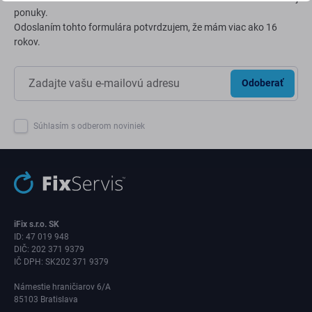
ponuky.
Odoslaním tohto formulára potvrdzujem, že mám viac ako 16
rokov.
Odoberať
Súhlasím s odberom noviniek
iFix s.r.o. SK
ID: 47 019 948
DIČ: 202 371 9379
IČ DPH: SK202 371 9379
Námestie hraničiarov 6/A
85103 Bratislava