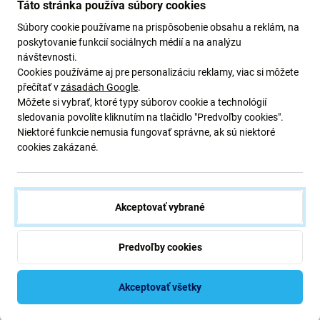
Táto stránka používa súbory cookies
Súbory cookie používame na prispôsobenie obsahu a reklám, na
poskytovanie funkcií sociálnych médií a na analýzu
návštevnosti.
Cookies používáme aj pre personalizáciu reklamy, viac si môžete
přečítať v
zásadách Google
.
Môžete si vybrať, ktoré typy súborov cookie a technológií
sledovania povolíte kliknutím na tlačidlo "Predvoľby cookies".
Niektoré funkcie nemusia fungovať správne, ak sú niektoré
Ekológia na prvom mieste
cookies zakázané.
Neustále zlepšujeme našu uhlíkovú stopu, aby sme
chránili našu planétu. Prečítajte si viac o tom, ako
prispôsobujeme naše procesy, aby sme znížili našu stopu.
Akceptovať vybrané
Viac o našej uhlíkovej stope
Predvoľby cookies
Newsletter Fix
Akceptovať všetky
Prihláste sa na odber newslettera ohľadom zliav a noviniek z našej