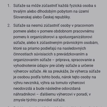
Súťaže sa môže zúčastniť každá fyzická osoba s
trvalým alebo dlhodobým pobytom na území
Slovenskej alebo Českej republiky.
Súťaže sa nesmú zúčastniť osoby v pracovnom
pomere alebo v pomere obdobnom pracovnému
pomeru k organizátorovi a spoluorganizátorovi
súťaže, alebo k zúčastneným právnickým osobám,
ktoré sa priamo podieľajú na nasledovných
činnostiach súvisiacich s prevádzkovaním a
organizovaním súťaže – príprava, spracovanie a
vyhodnotenie údajov pre účely súťaže a určenie
výhercov súťaže. Ak sa preukáže, že výherca súťaže
je osobou podľa tohto bodu, nárok tejto osoby na
výhru nevzniká, výhra sa tomuto výhercovi
neodovzdá a bude následne odovzdaná
náhradníkovi – ďalšiemu výhercovi v poradí, v
zmysle týchto pravidiel súťaže.