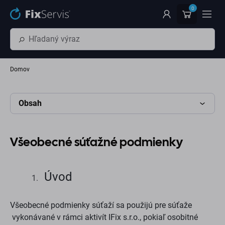
Preskočiť na hlavný obsah
0
Domov
Obsah
Všeobecné súťažné podmienky
Úvod
Všeobecné podmienky súťaží sa použijú pre súťaže
vykonávané v rámci aktivít
IFix s.r.o.
, pokiaľ osobitné