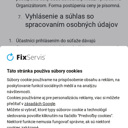
Organizátorom. Forma postúpenia ceny je písomná.
Vyhlásenie a súhlas so
spracovaním osobných údajov
Účastníci prihlásením do súťaže dávajú
Organizátorovi svoj výslovný súhlas so spracovaním
osobných údajov, ktorými sú poskytnuté
identifikačné údaje účastníka súťaže (meno,
priezvisko, mailová adresa, spoločnosť) ako aj so
Táto stránka používa súbory cookies
spracovaním údajov
Súbory cookie používame na prispôsobenie obsahu a reklám, na
za účelom realizácie súťaže a odovzdania
poskytovanie funkcií sociálnych médií a na analýzu
výhry v priebehu súťaže a po jej skončení,
návštevnosti.
Cookies používáme aj pre personalizáciu reklamy, viac si môžete
pre potreby riadnej identifikácie účastníka
přečítať v
zásadách Google
.
súťaže,
Môžete si vybrať, ktoré typy súborov cookie a technológií
pre zasielanie obchodnej a marketingovej
sledovania povolíte kliknutím na tlačidlo "Predvoľby cookies".
Niektoré funkcie nemusia fungovať správne, ak sú niektoré
komunikácie ako sú informácie o
cookies zakázané.