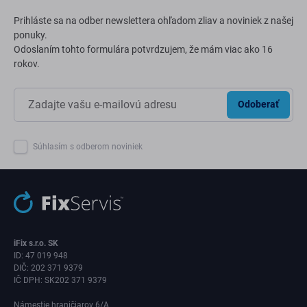
Prihláste sa na odber newslettera ohľadom zliav a noviniek z našej
ponuky.
Odoslaním tohto formulára potvrdzujem, že mám viac ako 16
rokov.
Odoberať
Súhlasím s odberom noviniek
iFix s.r.o. SK
ID: 47 019 948
DIČ: 202 371 9379
IČ DPH: SK202 371 9379
Námestie hraničiarov 6/A