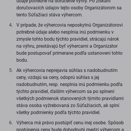
údaje potrebné na doručenie výhry. Po získaní
doručovacích údajov tejto osoby Organizátorom sa
tento Súťažiaci stáva výhercom.
V prípade, že výhercovia neposkytnú Organizátorovi
potrebné údaje alebo nesplnia inú podmienku v
zmysle tohto bodu týchto pravidiel, strácajú nárok
na výhru, prestávajú byť výhercami a Organizátor
bude postupovať primerane podľa ustanovení tohto
bodu.
Ak výhercovia neprejavia súhlas s nadobudnutím
ceny, vzdajú sa ceny, odoprú súhlas s jej
nadobudnutím, resp. nesplnia inú podmienku podľa
týchto pravidiel, ďalším výhercom sa po splnení
všetkých podmienok stanovených týmito pravidlami
stáva osoba vyžrebovaná zo Súťažiacich, ak splní
všetky podmienky podľa týchto pravidiel.
Výherca má právo postúpiť cenu inej osobe. Spôsob
postúpenia ceny bude dohodnutý medzi výhercom a