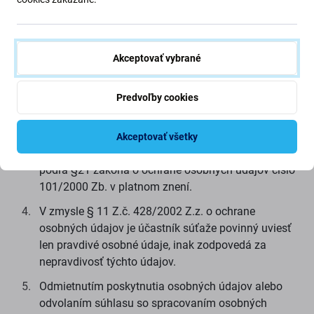
Organizátoroch, ich obchodných partneroch a
iných tretích osobách.
Súhlas so spracovaním osobných údajov je platný
Akceptovať vybrané
po dobu neurčitú. Súhlas so spracovaním osobných
údajov je možné odvolať oznámením doručeným
formou elektronickej pošty na adresu
Predvoľby cookies
info@startitup.sk
.
Súťažiaci, ktorý takto poskytne osobné údaje, má
Akceptovať všetky
právo na prístup k osobným údajom a ďalšie práva
podľa §21 zákona o ochrane osobných údajov číslo
101/2000 Zb. v platnom znení.
V zmysle § 11 Z.č. 428/2002 Z.z. o ochrane
osobných údajov je účastník súťaže povinný uviesť
len pravdivé osobné údaje, inak zodpovedá za
nepravdivosť týchto údajov.
Odmietnutím poskytnutia osobných údajov alebo
odvolaním súhlasu so spracovaním osobných