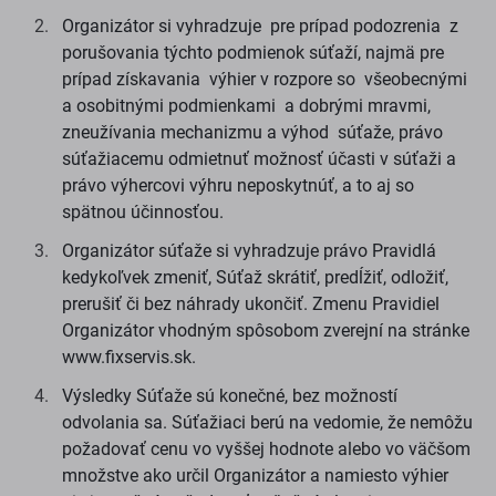
Organizátor si vyhradzuje pre prípad podozrenia z
porušovania týchto podmienok súťaží, najmä pre
prípad získavania výhier v rozpore so všeobecnými
a osobitnými podmienkami a dobrými mravmi,
zneužívania mechanizmu a výhod súťaže, právo
súťažiacemu odmietnuť možnosť účasti v súťaži a
právo výhercovi výhru neposkytnúť, a to aj so
spätnou účinnosťou.
Organizátor súťaže si vyhradzuje právo Pravidlá
kedykoľvek zmeniť, Súťaž skrátiť, predĺžiť, odložiť,
prerušiť či bez náhrady ukončiť. Zmenu Pravidiel
Organizátor vhodným spôsobom zverejní na stránke
www.fixservis.sk.
Výsledky Súťaže sú konečné, bez možností
odvolania sa. Súťažiaci berú na vedomie, že nemôžu
požadovať cenu vo vyššej hodnote alebo vo väčšom
množstve ako určil Organizátor a namiesto výhier