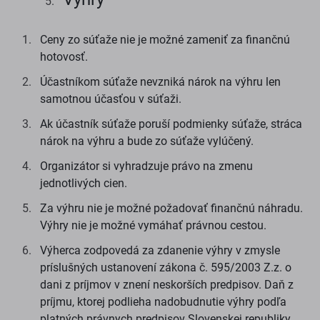
Ceny zo súťaže nie je možné zameniť za finančnú
hotovosť.
Účastníkom súťaže nevzniká nárok na výhru len
samotnou účasťou v súťaži.
Ak účastník súťaže poruší podmienky súťaže, stráca
nárok na výhru a bude zo súťaže vylúčený.
Organizátor si vyhradzuje právo na zmenu
jednotlivých cien.
Za výhru nie je možné požadovať finančnú náhradu.
Výhry nie je možné vymáhať právnou cestou.
Výherca zodpovedá za zdanenie výhry v zmysle
príslušných ustanovení zákona č. 595/2003 Z.z. o
dani z príjmov v znení neskorších predpisov. Daň z
príjmu, ktorej podlieha nadobudnutie výhry podľa
platných právnych predpisov Slovenskej republiky,