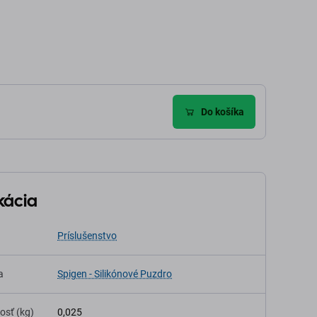
Do košíka
kácia
Príslušenstvo
a
Spigen - Silikónové Puzdro
osť (kg)
0,025