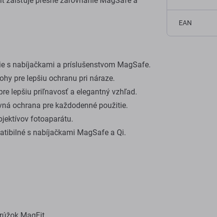
it zaisťuje presné zarovnanie MagSafe a
EAN
e s nabíjačkami a príslušenstvom MagSafe.
ohy pre lepšiu ochranu pri náraze.
re lepšiu priľnavosť a elegantný vzhľad.
vná ochrana pre každodenné použitie.
jektívov fotoaparátu.
tibilné s nabíjačkami MagSafe a Qi.
rúžok MagFit