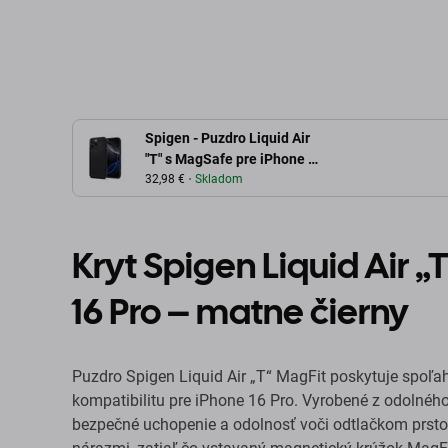
Spigen - Puzdro Liquid Air
"T" s MagSafe pre iPhone 16
Pro, Matte Black
32,98 €
Skladom
Kryt Spigen Liquid Air „
16 Pro – matne čierny
Puzdro Spigen Liquid Air „T“ MagFit poskytuje spoľah
kompatibilitu pre iPhone 16 Pro. Vyrobené z odoln
bezpečné uchopenie a odolnosť voči odtlačkom prsto