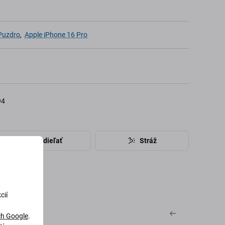
 Puzdro
,
Apple iPhone 16 Pro
94
Zdieľať
Stráž
cií
h Google
.