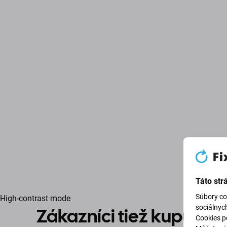
Táto str
Súbory co
High-contrast mode
sociálnyc
Zákazníci tiež kupujú
Cookies po