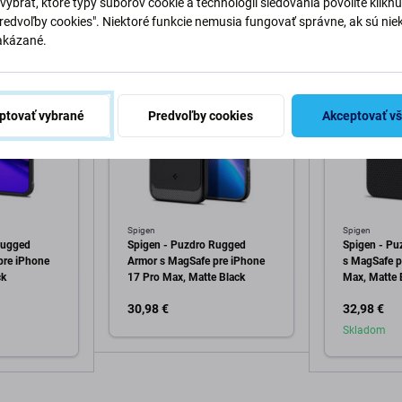
vybrať, ktoré typy súborov cookie a technológií sledovania povolíte klikn
Predvoľby cookies". Niektoré funkcie nemusia fungovať správne, ak sú nie
akázané.
ptovať vybrané
Predvoľby cookies
Akceptovať v
Spigen
Spigen
Rugged
Spigen - Puzdro Rugged
Spigen - Puz
pre iPhone
Armor s MagSafe pre iPhone
s MagSafe p
ck
17 Pro Max, Matte Black
Max, Matte 
30,98 €
32,98 €
Skladom
Pridať do košíka
o košíka
Pri