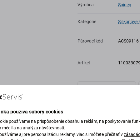
Výrobca
Spigen
Kategórie
Silikónové
Párovací kód
ACS09116
Artikel
11003307
Do wishlistu
ánka používa súbory cookies
okie používame na prispôsobenie obsahu a reklám, na poskytovanie funk
h médií a na analýzu návštevnosti.
užíváme aj pre personalizáciu reklamy, viac si môžete přečítať v
zásadác