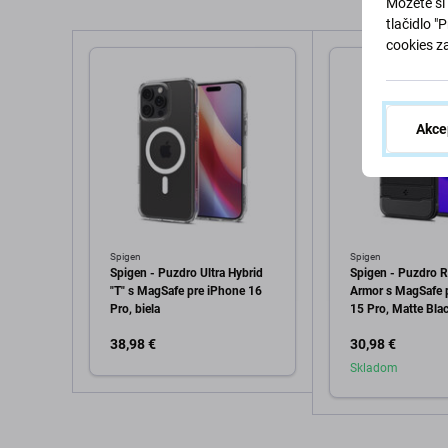
Môžete si 
tlačidlo "
cookies z
Akce
Spigen
Spigen
Spigen - Puzdro Ultra Hybrid
Spigen - Puzdro 
"T" s MagSafe pre iPhone 16
Armor s MagSafe 
Pro, biela
15 Pro, Matte Bla
38,98 €
30,98 €
Skladom
Pridať do košíka
Pridať d