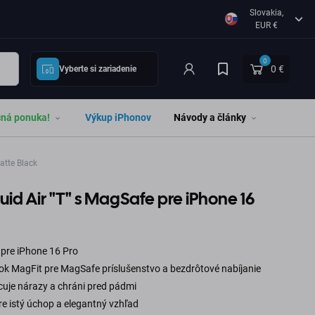
Slovakia,
EUR €
0
0 €
Vyberte si zariadenie
čná ponuka!
Výkup iPhonov
Návody a články
atte Black
uid Air "T" s MagSafe pre iPhone 16
 pre iPhone 16 Pro
ok MagFit pre MagSafe príslušenstvo a bezdrôtové nabíjanie
cuje nárazy a chráni pred pádmi
e istý úchop a elegantný vzhľad