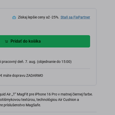
Získaj lepšie ceny až -25%.
Staň sa FixPartner
Pridať do košíka
 pracovný deň. 7. aug. (objednanie do 15:00)
0 € máte dopravu ZADARMO
uid Air „T“ MagFit pre iPhone 16 Pro v matnej čiernej farbe.
rotišmykovou textúrou, technológiou Air Cushion a
e príslušenstvo MagSafe.