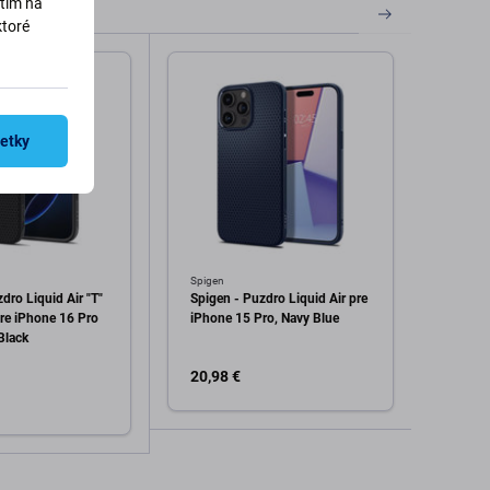
utím na
ktoré
šetky
Spigen
FixPre
dro Liquid Air "T"
Spigen - Puzdro Liquid Air pre
FixPr
re iPhone 16 Pro
iPhone 15 Pro, Navy Blue
MagSa
Black
čierna
20,98 €
4,98 
Skla
Pridať do košíka
dať do košíka