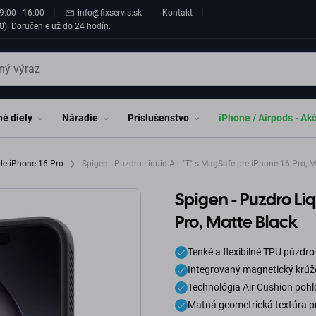
9:00 - 16:00
info@fixservis.sk
Kontakt
0). Doručenie už do 24 hodín.
é diely
Náradie
Príslušenstvo
iPhone / Airpods - Ak
le iPhone 16 Pro
Spigen - Puzdro Liquid Air "T" s MagSafe pre iPhone 16 Pro, M
Spigen - Puzdro Liq
Pro, Matte Black
Tenké a flexibilné TPU púzdro
Integrovaný magnetický krúž
Technológia Air Cushion pohl
Matná geometrická textúra pr