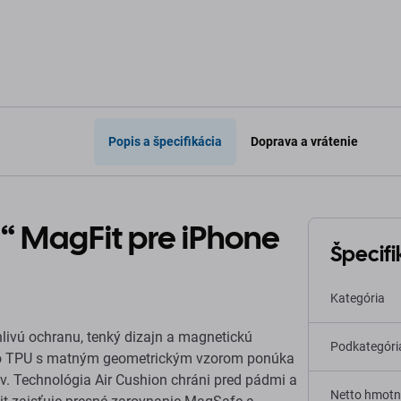
Popis a špecifikácia
Doprava a vrátenie
T“ MagFit pre iPhone
Špecifi
Kategória
livú ochranu, tenký dizajn a magnetickú
Podkategóri
ého TPU s matným geometrickým vzorom ponúka
v. Technológia Air Cushion chráni pred pádmi a
Netto hmotn