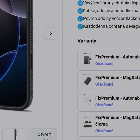
Vyvýšené hrany chránia displ
Ľahké, odolné a pohodlné na
Povrch odolný voči odtlačkom
Každodenná ochrana s MagSa
Varianty
FixPremium - Autonabí
Očakávané
FixPremium - MagSafe
Očakávané
FixPremium - Autonabí
Očakávané
FixPremium - MagSafe 
čierna
Očakávané
Otvoriť