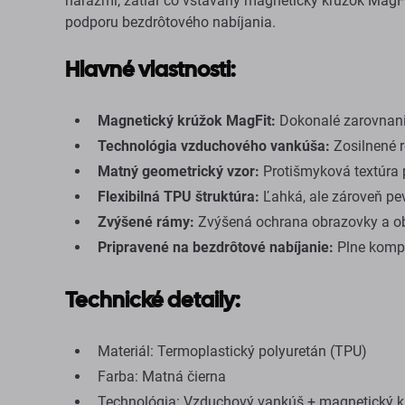
nárazmi, zatiaľ čo vstavaný magnetický krúžok MagF
podporu bezdrôtového nabíjania.
Hlavné vlastnosti:
Magnetický krúžok MagFit:
Dokonalé zarovnani
Technológia vzduchového vankúša:
Zosilnené r
Matný geometrický vzor:
Protišmyková textúra p
Flexibilná TPU štruktúra:
Ľahká, ale zároveň pe
Zvýšené rámy:
Zvýšená ochrana obrazovky a ob
Pripravené na bezdrôtové nabíjanie:
Plne kompa
Technické detaily:
Materiál: Termoplastický polyuretán (TPU)
Farba: Matná čierna
Technológia: Vzduchový vankúš + magnetický k