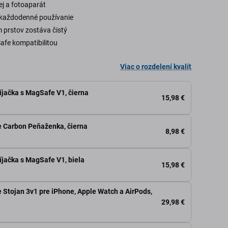
ej a fotoaparát
 každodenné používanie
 prstov zostáva čistý
fe kompatibilitou
Viac o rozdelení kvalít
jačka s MagSafe V1, čierna
15,98 €
 Carbon Peňaženka, čierna
8,98 €
jačka s MagSafe V1, biela
15,98 €
Stojan 3v1 pre iPhone, Apple Watch a AirPods,
29,98 €