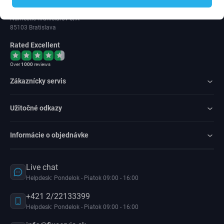
IČ DPH: SK202 371 9379
Námestie hraničiarov 6/A
85103 Bratislava
Rated Excellent
Over
1000
reviews
Zákaznícky servis
Užitočné odkazy
Informácie o objednávke
Live chat
Helpdesk: Pondelok - Piatok 09:00 - 16:00
+421 2/22133399
Helpdesk: Pondelok - Piatok 09:00 - 16:00