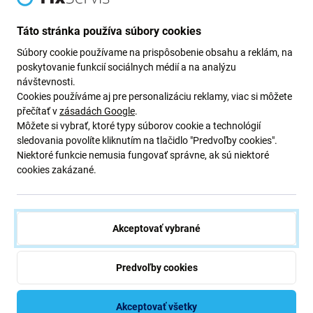
Newsletter Fix
Táto stránka používa súbory cookies
Prihláste sa na odber newslettera ohľadom zliav a noviniek z našej
Súbory cookie používame na prispôsobenie obsahu a reklám, na
ponuky.
poskytovanie funkcií sociálnych médií a na analýzu
Odoslaním tohto formulára potvrdzujem, že mám viac ako 16
návštevnosti.
rokov.
Cookies používáme aj pre personalizáciu reklamy, viac si môžete
přečítať v
zásadách Google
.
Môžete si vybrať, ktoré typy súborov cookie a technológií
Odoberať
sledovania povolíte kliknutím na tlačidlo "Predvoľby cookies".
Niektoré funkcie nemusia fungovať správne, ak sú niektoré
cookies zakázané.
Súhlasím s odberom noviniek
Akceptovať vybrané
Predvoľby cookies
iFix s.r.o. SK
ID: 47 019 948
DIČ: 202 371 9379
Akceptovať všetky