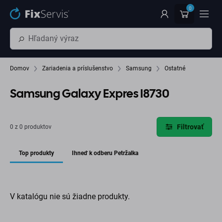
Preskočiť na hlavný obsah
0
Domov
Zariadenia a príslušenstvo
Samsung
Ostatné
Samsung Galaxy Expres I8730
Filtrovať
0 z 0 produktov
Top produkty
Ihneď k odberu Petržalka
V katalógu nie sú žiadne produkty.