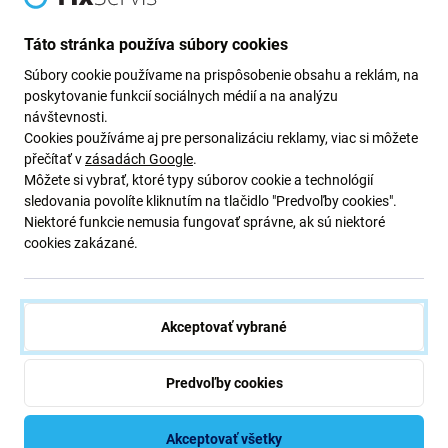
Newsletter Fix
Táto stránka používa súbory cookies
Prihláste sa na odber newslettera ohľadom zliav a noviniek z našej
Súbory cookie používame na prispôsobenie obsahu a reklám, na
ponuky.
poskytovanie funkcií sociálnych médií a na analýzu
Odoslaním tohto formulára potvrdzujem, že mám viac ako 16
návštevnosti.
rokov.
Cookies používáme aj pre personalizáciu reklamy, viac si môžete
přečítať v
zásadách Google
.
Môžete si vybrať, ktoré typy súborov cookie a technológií
Odoberať
sledovania povolíte kliknutím na tlačidlo "Predvoľby cookies".
Niektoré funkcie nemusia fungovať správne, ak sú niektoré
cookies zakázané.
Súhlasím s odberom noviniek
Akceptovať vybrané
Predvoľby cookies
iFix s.r.o. SK
ID: 47 019 948
DIČ: 202 371 9379
Akceptovať všetky