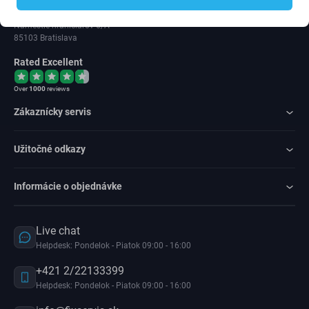
IČ DPH: SK202 371 9379
Námestie hraničiarov 6/A
85103 Bratislava
Rated Excellent
Over
1000
reviews
Zákaznícky servis
Užitočné odkazy
Informácie o objednávke
Live chat
Helpdesk: Pondelok - Piatok 09:00 - 16:00
+421 2/22133399
Helpdesk: Pondelok - Piatok 09:00 - 16:00