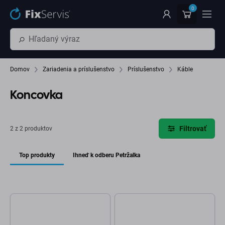
Preskočiť na hlavný obsah
0
Domov
Zariadenia a príslušenstvo
Príslušenstvo
Káble
Koncovka
Filtrovať
2 z 2 produktov
Top produkty
Ihneď k odberu Petržalka