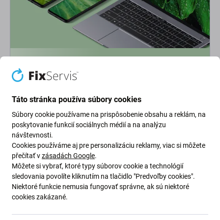
Ekológia na prvom mieste
Neustále zlepšujeme našu uhlíkovú stopu, aby sme
chránili našu planétu. Prečítajte si viac o tom, ako
Táto stránka používa súbory cookies
prispôsobujeme naše procesy, aby sme znížili našu stopu.
Súbory cookie používame na prispôsobenie obsahu a reklám, na
poskytovanie funkcií sociálnych médií a na analýzu
Viac o našej uhlíkovej stope
návštevnosti.
Cookies používáme aj pre personalizáciu reklamy, viac si môžete
přečítať v
zásadách Google
.
Newsletter Fix
Môžete si vybrať, ktoré typy súborov cookie a technológií
sledovania povolíte kliknutím na tlačidlo "Predvoľby cookies".
Niektoré funkcie nemusia fungovať správne, ak sú niektoré
Prihláste sa na odber newslettera ohľadom zliav a noviniek z našej
cookies zakázané.
ponuky.
Odoslaním tohto formulára potvrdzujem, že mám viac ako 16