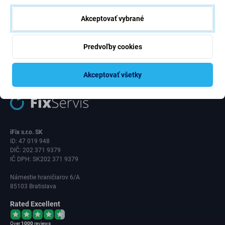
rokov.
Akceptovať vybrané
Odoberať
Predvoľby cookies
Súhlasím s odberom noviniek
Akceptovať všetky
iFix s.r.o. SK
ID: 47 019 948
DIČ: 202 371 9379
IČ DPH: SK202 371 9379
Námestie hraničiarov 6/A
85103 Bratislava
Rated Excellent
Over
1000
reviews