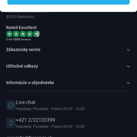
IČ DPH: SK202 371 9379
Námestie hraničiarov 6/A
85103 Bratislava
Rated Excellent
Over
1000
reviews
Zákaznícky servis
Užitočné odkazy
Informácie o objednávke
Live chat
Helpdesk: Pondelok - Piatok 09:00 - 16:00
+421 2/22133399
Helpdesk: Pondelok - Piatok 09:00 - 16:00