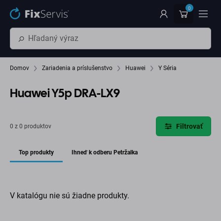
Preskočiť na hlavný obsah
0
Domov
Zariadenia a príslušenstvo
Huawei
Y Séria
Huawei Y5p DRA-LX9
Filtrovať
0 z 0 produktov
Top produkty
Ihneď k odberu Petržalka
V katalógu nie sú žiadne produkty.