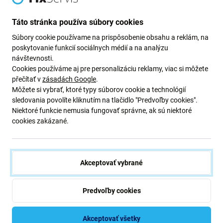
Newsletter Fix
Táto stránka používa súbory cookies
Prihláste sa na odber newslettera ohľadom zliav a noviniek z našej
Súbory cookie používame na prispôsobenie obsahu a reklám, na
ponuky.
poskytovanie funkcií sociálnych médií a na analýzu
Odoslaním tohto formulára potvrdzujem, že mám viac ako 16
návštevnosti.
rokov.
Cookies používáme aj pre personalizáciu reklamy, viac si môžete
přečítať v
zásadách Google
.
Môžete si vybrať, ktoré typy súborov cookie a technológií
Odoberať
sledovania povolíte kliknutím na tlačidlo "Predvoľby cookies".
Niektoré funkcie nemusia fungovať správne, ak sú niektoré
cookies zakázané.
Súhlasím s odberom noviniek
Akceptovať vybrané
Predvoľby cookies
iFix s.r.o. SK
ID: 47 019 948
DIČ: 202 371 9379
Akceptovať všetky