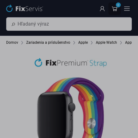
Preskočiť na hlavný obsah
0
Domov
Zariadenia a príslušenstvo
Apple
Apple Watch
Apple 