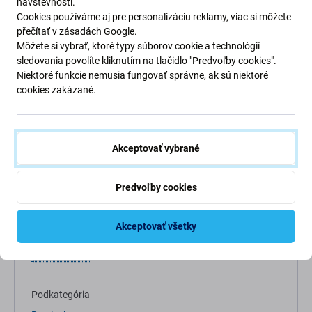
návštevnosti.
Cookies používáme aj pre personalizáciu reklamy, viac si môžete
přečítať v
zásadách Google
.
Môžete si vybrať, ktoré typy súborov cookie a technológií
sledovania povolíte kliknutím na tlačidlo "Predvoľby cookies".
Niektoré funkcie nemusia fungovať správne, ak sú niektoré
cookies zakázané.
Popis a špecifikácia
Doprava a vrátenie
Akceptovať vybrané
Predvoľby cookies
Špecifikácia
Akceptovať všetky
Kategória
Príslušenstvo
Podkategória