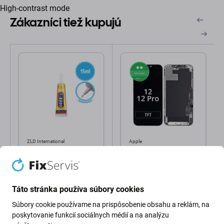
High-contrast mode
Zákazníci tiež kupujú
ZLD International
Apple
Adhesive Lepidlo T-8000
Displej In-Cell HD+ pre
- 15ml (Transparentná)
iPhone 12, 12 Pro,
Dotykové sklo s rámom
2,98 €
18,98 €
Táto stránka používa súbory cookies
Na objednávku
Skladom
Súbory cookie používame na prispôsobenie obsahu a reklám, na
poskytovanie funkcií sociálnych médií a na analýzu