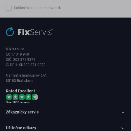
Súhlasím s odberom noviniek
iFix s.r.o. SK
ID: 47 019 948
DIČ: 202 371 9379
IČ DPH: SK202 371 9379
Námestie hraničiarov 6/A
85103 Bratislava
Rated Excellent
Over
1000
reviews
Zákaznícky servis
Užitočné odkazy