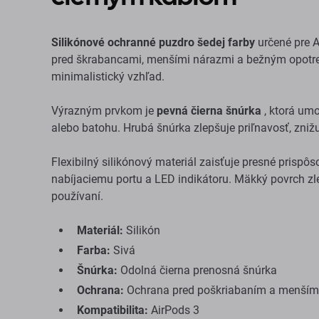
Silikónové ochranné puzdro šedej farby
určené pre 
pred škrabancami, menšími nárazmi a bežným opotre
minimalistický vzhľad.
Výrazným prvkom je
pevná čierna šnúrka
, ktorá umo
alebo batohu. Hrubá šnúrka zlepšuje priľnavosť, znižu
Flexibilný silikónový materiál zaisťuje presné prispô
nabíjaciemu portu a LED indikátoru. Mäkký povrch z
používaní.
Materiál:
Silikón
Farba:
Sivá
Šnúrka:
Odolná čierna prenosná šnúrka
Ochrana:
Ochrana pred poškriabaním a menším
Kompatibilita:
AirPods 3