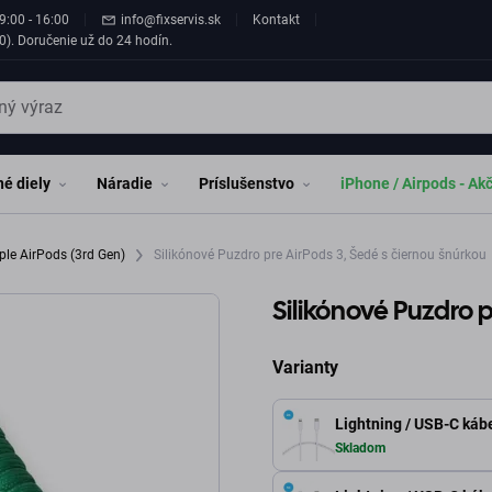
9:00 - 16:00
info@fixservis.sk
Kontakt
0). Doručenie už do 24 hodín.
é diely
Náradie
Príslušenstvo
iPhone / Airpods - Ak
ple AirPods (3rd Gen)
Silikónové Puzdro pre AirPods 3, Šedé s čiernou šnúrkou
Silikónové Puzdro p
Varianty
Lightning / USB-C kábe
Skladom