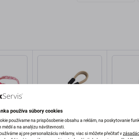
ánka používa súbory cookies
okie používame na prispôsobenie obsahu a reklám, na poskytovanie funk
FixPremium
FixPremium
 pre AirPods
Silikónové Puzdro pre AirPods
Silikónové 
h médií a na analýzu návštevnosti.
3, Sand Beige
3, Light Pin
užíváme aj pre personalizáciu reklamy, viac si môžete přečítať v
zásadác