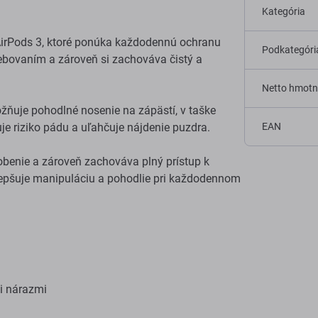
Kategória
AirPods 3, ktoré ponúka každodennú ochranu
Podkategóri
bovaním a zároveň si zachováva čistý a
Netto hmotn
žňuje pohodlné nosenie na zápästí, v taške
je riziko pádu a uľahčuje nájdenie puzdra.
EAN
sobenie a zároveň zachováva plný prístup k
lepšuje manipuláciu a pohodlie pri každodennom
i nárazmi