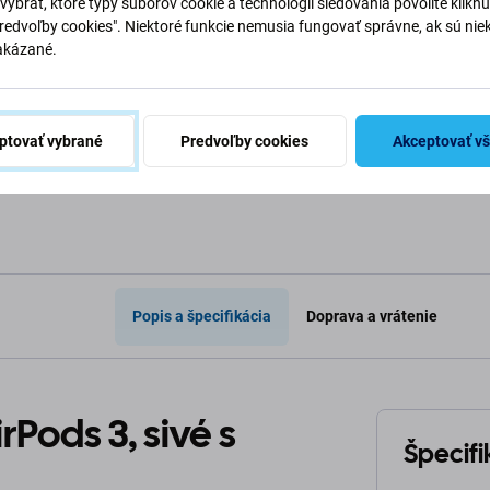
vybrať, ktoré typy súborov cookie a technológií sledovania povolíte klikn
Predvoľby cookies". Niektoré funkcie nemusia fungovať správne, ak sú nie
5,98 €
4,99 €
akázané.
Skladom
Skladom
o košíka
Pridať do košíka
Pri
ptovať vybrané
Predvoľby cookies
Akceptovať v
Popis a špecifikácia
Doprava a vrátenie
rPods 3, sivé s
Špecifi