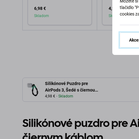
Môžete si 
tlačidlo "
6,98 €
4,99 €
cookies z
Skladom
Skladom
Pridať do košíka
Pridať d
Akce
Silikónové Puzdro pre
AirPods 3, Šedé s čiernou
šnúrkou
4,98 €
Skladom
Silikónové puzdro pre Ai
čiernym káblom