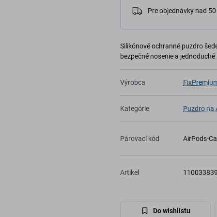
Pre objednávky nad 5
Silikónové ochranné puzdro šede
bezpečné nosenie a jednoduché
Výrobca
FixPremiu
Kategórie
Puzdro na 
Párovací kód
AirPods-Ca
Artikel
11003383
Do wishlistu