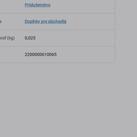
Príslušenstvo
a
Doplnky pre slúchadlá
osť (kg)
0,025
2200000610065