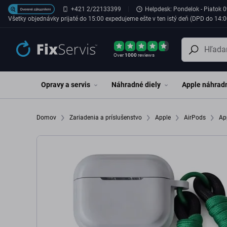
Preskočiť na hlavný obsah
+421 2/22133399
Helpdesk: Pondelok - Piatok 0
Všetky objednávky prijaté do 15:00 expedujeme ešte v ten istý deň (DPD do 14:0
Over
1000
reviews
Opravy a servis
Náhradné diely
Apple náhradn
Domov
Zariadenia a príslušenstvo
Apple
AirPods
Ap