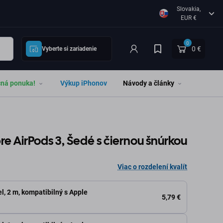
Slovakia,
EUR €
0
0 €
Vyberte si zariadenie
čná ponuka!
Výkup iPhonov
Návody a články
re AirPods 3, Šedé s čiernou šnúrkou
Viac o rozdelení kvalít
l, 2 m, kompatibilný s Apple
5,79 €