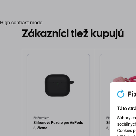
High-contrast mode
Zákazníci tiež kupujú
Táto str
Súbory co
FixPremium
FixPremium
Silikónové Puzdro pre AirPods
Silikónové Puzdro
sociálnyc
3, čierne
3, Pastel Pink
Cookies po