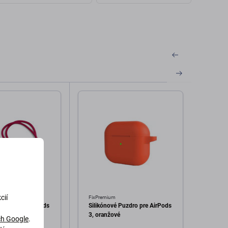
cií
FixPremium
FixPre
Puzdro pre AirPods
Silikónové Puzdro pre AirPods
Náhrad
k
3, oranžové
Apple 
h Google
.