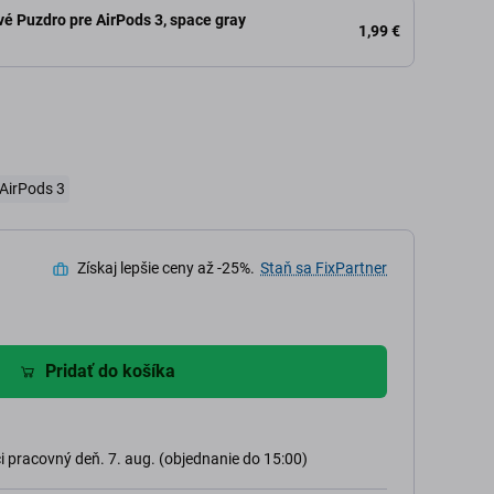
vé Puzdro pre AirPods 3, space gray
1,99 €
 AirPods 3
Získaj lepšie ceny až -25%.
Staň sa FixPartner
Pridať do košíka
 pracovný deň. 7. aug. (objednanie do 15:00)