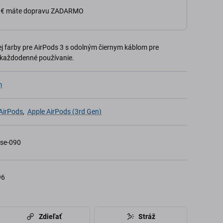
0 € máte dopravu ZADARMO
j farby pre AirPods 3 s odolným čiernym káblom pre
 každodenné používanie.
m
AirPods
,
Apple AirPods (3rd Gen)
se-090
96
Zdieľať
Stráž