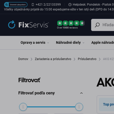
Preskočiť na hlavný obsah
+421 2/22133399
Helpdesk: Pondelok - Piatok 0
Všetky objednávky prijaté do 15:00 expedujeme ešte v ten istý deň (DPD do 14:0
Over
1000
reviews
Opravy a servis
Náhradné diely
Apple náhradn
Domov
Zariadenia a príslušenstvo
Príslušenstvo
AKG K2
AK
Filtrovať
Filtrovať podľa ceny
Top pr