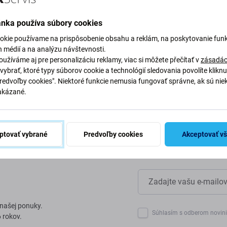
mieste
ánka používa súbory cookies
okie používame na prispôsobenie obsahu a reklám, na poskytovanie funk
by sme chránili našu planétu.
h médií a na analýzu návštevnosti.
 naše procesy, aby sme znížili
užíváme aj pre personalizáciu reklamy, viac si môžete přečítať v
zásadác
vybrať, ktoré typy súborov cookie a technológií sledovania povolíte klikn
Predvoľby cookies". Niektoré funkcie nemusia fungovať správne, ak sú nie
akázané.
ptovať vybrané
Predvoľby cookies
Akceptovať v
 našej ponuky.
Súhlasím s odberom novin
 rokov.