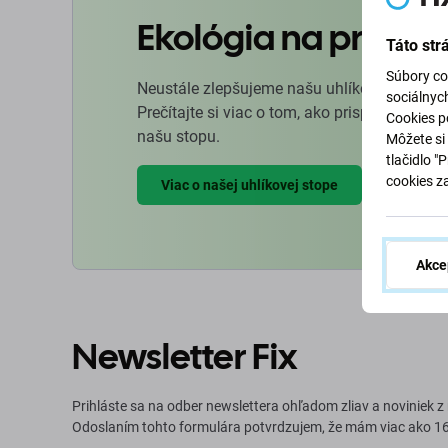
Ekológia na prvom 
Táto str
Súbory co
Neustále zlepšujeme našu uhlíkovú stopu, a
sociálnyc
Prečítajte si viac o tom, ako prispôsobujeme
Cookies po
našu stopu.
Môžete si 
tlačidlo "
cookies z
Viac o našej uhlíkovej stope
Akce
Newsletter Fix
Prihláste sa na odber newslettera ohľadom zliav a noviniek z
Odoslaním tohto formulára potvrdzujem, že mám viac ako 16