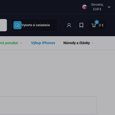
Slovakia,
EUR €
0
0 €
Vyberte si zariadenie
čná ponuka!
Výkup iPhonov
Návody a články