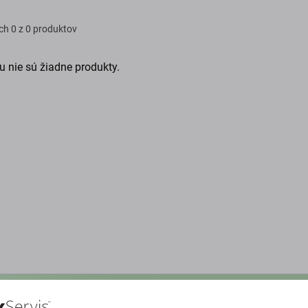
ch
0 z 0 produktov
u nie sú žiadne produkty.