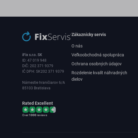
Zákaznícky servis
O nás
Veľkoobchodná spolupráca
iFix s.r.o. SK
ID: 47 019 948
Ochrana osobných údajov
DIČ: 202 371 9379
IČ DPH: SK202 371 9379
Rozdelenie kvalít náhradných
dielov
Námestie hraničiarov 6/A
85103 Bratislava
Rated Excellent
Over
1000
reviews