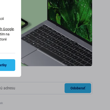
cií
h Google
.
utím na
ktoré
šetky
Odoberať
iek