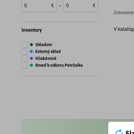
-
€
€
Zobrazený
V katalóg
Inventory
Skladom
Externý sklad
Očakávané
Ihneď k odberu Petržalka