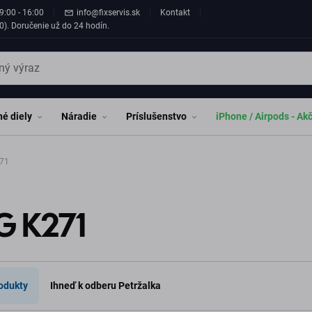
9:00 - 16:00
info@fixservis.sk
Kontakt
0). Doručenie už do 24 hodín.
é diely
Náradie
Príslušenstvo
iPhone / Airpods - Ak
71
G K271
odukty
Ihneď k odberu Petržalka