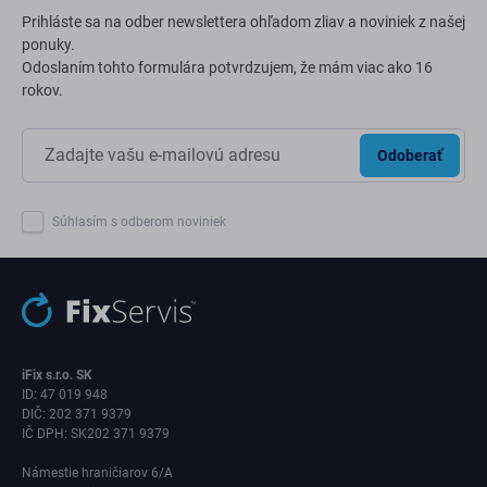
Prihláste sa na odber newslettera ohľadom zliav a noviniek z našej
ponuky.
Odoslaním tohto formulára potvrdzujem, že mám viac ako 16
rokov.
Odoberať
Súhlasím s odberom noviniek
iFix s.r.o. SK
ID: 47 019 948
DIČ: 202 371 9379
IČ DPH: SK202 371 9379
Námestie hraničiarov 6/A