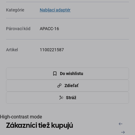
Kategórie
Nabíjací adaptér
Párovací kód
APACC-16
Artikel
1100221587
Do wishlistu
Zdieľať
Stráž
High-contrast mode
Zákazníci tiež kupujú