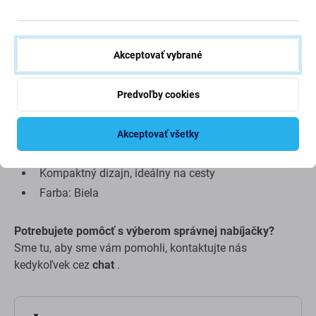
počítaču.
Kľúčové vlastnosti:
Akceptovať vybrané
Kompatibilné s iPhone, iPad, iPod s Lightning
konektorom
Predvoľby cookies
Výstup 12 W (5,2 V / 2,4 A)
Port USB-A
Akceptovať všetky
Nabíjací kábel nie je súčasťou balenia
Kompaktný dizajn, ideálny na cesty
Farba: Biela
Potrebujete pomôcť s výberom správnej nabíjačky?
Sme tu, aby sme vám pomohli, kontaktujte nás
kedykoľvek cez
chat
.