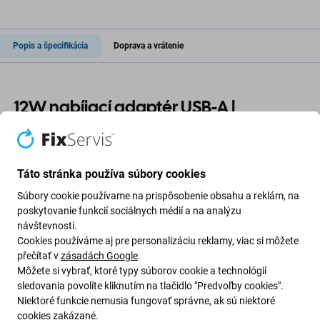
Popis a špecifikácia
Doprava a vrátenie
12W nabíjací adaptér USB-A |
Kompatibilný s Apple
Tento kompaktný
12W USB-A napájací adaptér
je ideálny
Táto stránka používa súbory cookies
na nabíjanie zariadení Apple iPhone, iPad (vrátane iPadu
Súbory cookie používame na prispôsobenie obsahu a reklám, na
mini) a iPod s konektorom Lightning. Jednoducho
poskytovanie funkcií sociálnych médií a na analýzu
pripojte zariadenie pomocou kompatibilného kábla a
návštevnosti.
užívajte si bezpečné nabíjanie priamo zo zásuvky.
Cookies používáme aj pre personalizáciu reklamy, viac si môžete
přečítať v
zásadách Google
.
Môžete si vybrať, ktoré typy súborov cookie a technológií
Plne kompatibilná náhrada za diel Apple číslo
sledovania povolíte kliknutím na tlačidlo "Predvoľby cookies".
MGN03ZM/A
. Skvelé riešenie pre každodenné používanie
Niektoré funkcie nemusia fungovať správne, ak sú niektoré
alebo cestovanie, keď vaše zariadenie nie je pripojené k
cookies zakázané.