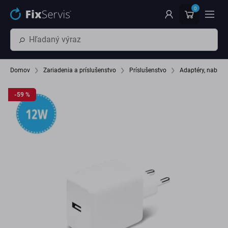
Preskočiť na hlavný obsah
0
Domov
Zariadenia a príslušenstvo
Príslušenstvo
Adaptéry, nabíja
-59 %
-59 %