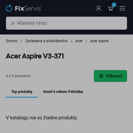
Preskočiť na hlavný obsah
0
Domov
Zariadenia a príslušenstvo
Acer
Acer Aspire
Acer Aspire V3-371
Filtrovať
0 z 0 produktov
Top produkty
Ihneď k odberu Petržalka
V katalógu nie sú žiadne produkty.