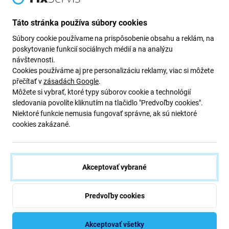
Newsletter Fix
Táto stránka používa súbory cookies
Prihláste sa na odber newslettera ohľadom zliav a noviniek z našej
Súbory cookie používame na prispôsobenie obsahu a reklám, na
ponuky.
poskytovanie funkcií sociálnych médií a na analýzu
Odoslaním tohto formulára potvrdzujem, že mám viac ako 16
návštevnosti.
rokov.
Cookies používáme aj pre personalizáciu reklamy, viac si môžete
přečítať v
zásadách Google
.
Môžete si vybrať, ktoré typy súborov cookie a technológií
Odoberať
sledovania povolíte kliknutím na tlačidlo "Predvoľby cookies".
Niektoré funkcie nemusia fungovať správne, ak sú niektoré
cookies zakázané.
Súhlasím s odberom noviniek
Akceptovať vybrané
Predvoľby cookies
iFix s.r.o. SK
ID: 47 019 948
DIČ: 202 371 9379
Akceptovať všetky