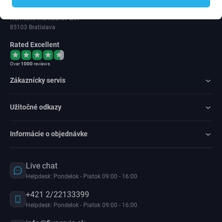
IČ DPH: SK202 371 9379
Námestie hraničiarov 6/A
85103 Bratislava
Rated Excellent
Over
1000
reviews
Zákaznícky servis
Užitočné odkazy
Informácie o objednávke
Live chat
Helpdesk: Pondelok - Piatok 09:00 - 16:00
+421 2/22133399
Helpdesk: Pondelok - Piatok 09:00 - 16:00