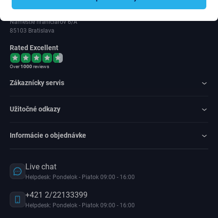
IČ DPH: SK202 371 9379
Námestie hraničiarov 6/A
85103 Bratislava
Rated Excellent
Over
1000
reviews
Zákaznícky servis
Užitočné odkazy
Informácie o objednávke
Live chat
Helpdesk: Pondelok - Piatok 09:00 - 16:00
+421 2/22133399
Helpdesk: Pondelok - Piatok 09:00 - 16:00