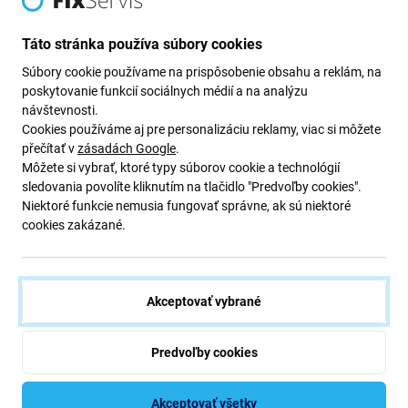
Newsletter Fix
Táto stránka používa súbory cookies
Prihláste sa na odber newslettera ohľadom zliav a noviniek z našej
Súbory cookie používame na prispôsobenie obsahu a reklám, na
ponuky.
poskytovanie funkcií sociálnych médií a na analýzu
Odoslaním tohto formulára potvrdzujem, že mám viac ako 16
návštevnosti.
rokov.
Cookies používáme aj pre personalizáciu reklamy, viac si môžete
přečítať v
zásadách Google
.
Môžete si vybrať, ktoré typy súborov cookie a technológií
Odoberať
sledovania povolíte kliknutím na tlačidlo "Predvoľby cookies".
Niektoré funkcie nemusia fungovať správne, ak sú niektoré
cookies zakázané.
Súhlasím s odberom noviniek
Akceptovať vybrané
Predvoľby cookies
iFix s.r.o. SK
ID: 47 019 948
DIČ: 202 371 9379
Akceptovať všetky