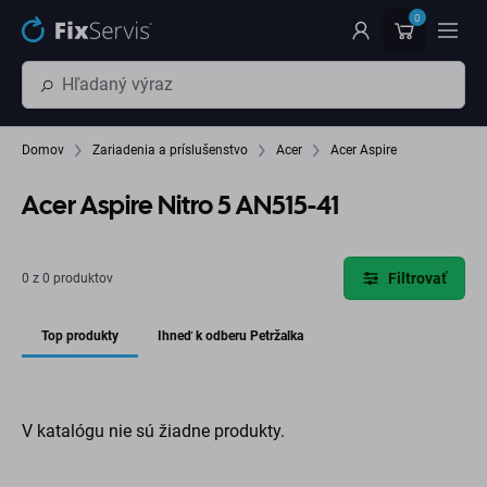
Preskočiť na hlavný obsah
0
Domov
Zariadenia a príslušenstvo
Acer
Acer Aspire
Acer Aspire Nitro 5 AN515-41
Filtrovať
0 z 0 produktov
Top produkty
Ihneď k odberu Petržalka
V katalógu nie sú žiadne produkty.