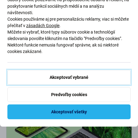
poskytovanie funkcií sociálnych médií a na analýzu
Prečo si vybrať
FixServis?
návštevnosti.
Cookies používáme aj pre personalizáciu reklamy, viac si môžete
přečítať v
zásadách Google
.
Partnerské miesta
Môžete si vybrať, ktoré typy súborov cookie a technológií
4 expresné pobočky
s 500 tisíc opravami za sebou.
sledovania povolíte kliknutím na tlačidlo "Predvoľby cookies".
Niektoré funkcie nemusia fungovať správne, ak sú niektoré
Superrýchlosť!
cookies zakázané.
Telefón z ruky len na chvíľu. Niektoré
opravy
zvládneme
do
30 minút.
Záručný aj pozáručný servis
Akceptovať vybrané
Na prácu od nás máte
záruku
, takže nie je sa čoho obávať.
Predvoľby cookies
Akceptovať všetky