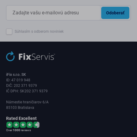
Odoberať
Súhlasím s odberom noviniek
iFix s.r.o. SK
ID: 47 019 948
DIČ: 202 371 9379
IČ DPH: SK202 371 9379
Námestie hraničiarov 6/A
85103 Bratislava
Rated Excellent
Over
1000
reviews