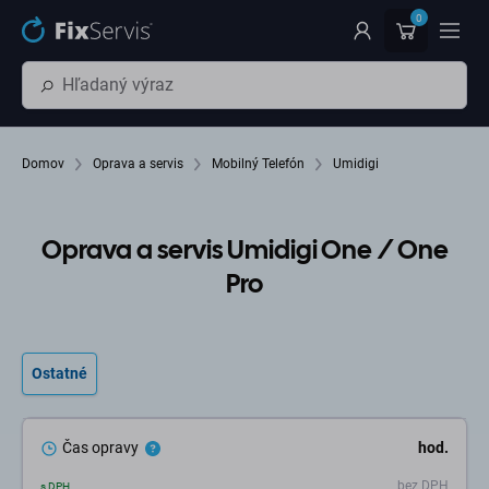
Preskočiť na hlavný obsah
0
Domov
Oprava a servis
Mobilný Telefón
Umidigi
Oprava a servis Umidigi One / One
Pro
Ostatné
Čas opravy
hod.
bez DPH
s DPH