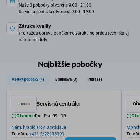
Naše 3 pobočky otvorené 9:00 - 21:00.
Servisná centrála otvorená 9:00 - 19:00
Záruka kvality
Pre každú opravu ponúkame záruku na prácu technika aj
náhradné diely.
Najbližšie pobočky
Všetky pobočky (4)
Bratislava (3)
Nitra (1)
Servisná centrála
Otvorené
Po - Pia: 09 - 19
Otv
Nám. hraničiarov, Bratislava
Mlynské
Telefón:
+421 2/22133399
Telefó