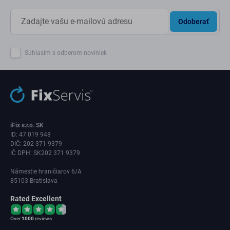
Odoberať
Súhlasím s odberom noviniek
iFix s.r.o. SK
ID: 47 019 948
DIČ: 202 371 9379
IČ DPH: SK202 371 9379
Námestie hraničiarov 6/A
85103 Bratislava
Rated Excellent
Over
1000
reviews