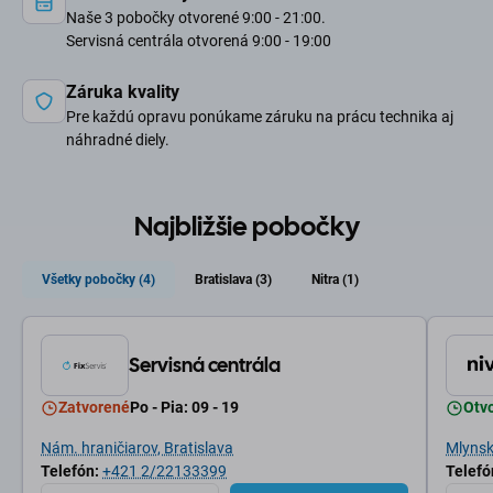
Naše 3 pobočky otvorené 9:00 - 21:00.
Servisná centrála otvorená 9:00 - 19:00
Záruka kvality
Pre každú opravu ponúkame záruku na prácu technika aj
náhradné diely.
Najbližšie pobočky
Všetky pobočky (4)
Bratislava (3)
Nitra (1)
Servisná centrála
Zatvorené
Po - Pia: 09 - 19
Otv
Nám. hraničiarov, Bratislava
Mlynské
Telefón:
+421 2/22133399
Telefó