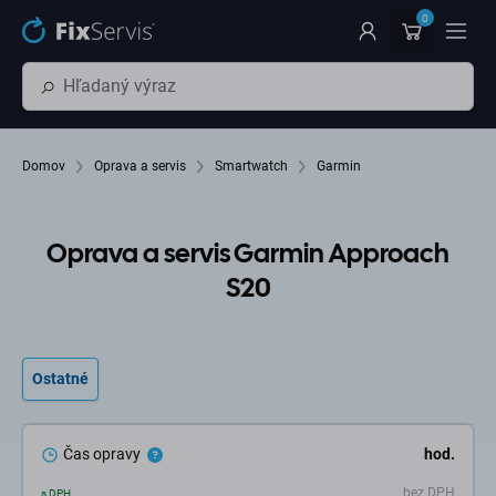
Preskočiť na hlavný obsah
0
Domov
Oprava a servis
Smartwatch
Garmin
Oprava a servis Garmin Approach
S20
Ostatné
Čas opravy
hod.
bez DPH
s DPH