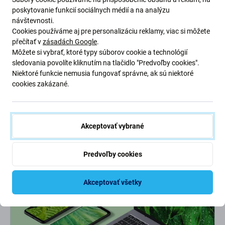
poskytovanie funkcií sociálnych médií a na analýzu
Prečo si vybrať
FixServis?
návštevnosti.
Cookies používáme aj pre personalizáciu reklamy, viac si môžete
přečítať v
zásadách Google
.
Partnerské miesta
Môžete si vybrať, ktoré typy súborov cookie a technológií
4 expresné pobočky
s 500 tisíc opravami za sebou.
sledovania povolíte kliknutím na tlačidlo "Predvoľby cookies".
Niektoré funkcie nemusia fungovať správne, ak sú niektoré
Superrýchlosť!
cookies zakázané.
Telefón z ruky len na chvíľu. Niektoré
opravy
zvládneme
do
30 minút.
Záručný aj pozáručný servis
Akceptovať vybrané
Na prácu od nás máte
záruku
, takže nie je sa čoho obávať.
Predvoľby cookies
Akceptovať všetky