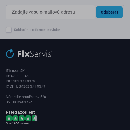
Odoberať
Súhlasím s odberom noviniek
iFix s.r.o. SK
ID: 47 019 948
DIČ: 202 371 9379
IČ DPH: SK202 371 9379
Námestie hraničiarov 6/A
85103 Bratislava
Rated Excellent
Over
1000
reviews