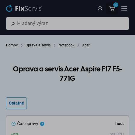
Preskočiť na hlavný obsah
0
Domov
Oprava a servis
Notebook
Acer
Oprava a servis Acer Aspire F17 F5-
771G
Ostatné
Čas opravy
hod.
bez DPH
s DPH