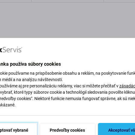
o košíka
Pridať do košíka
Pri
Popis a špecifikácia
Kvalita
Doprava a vrátenie
Recen
ánka používa súbory cookies
okie používame na prispôsobenie obsahu a reklám, na poskytovanie funk
h médií a na analýzu návštevnosti.
užíváme aj pre personalizáciu reklamy, viac si môžete přečítať v
zásadác
vybrať, ktoré typy súborov cookie a technológií sledovania povolíte klikn
 pre Samsung Galaxy
Predvoľby cookies". Niektoré funkcie nemusia fungovať správne, ak sú nie
akázané.
Špecifi
Typ zariaden
ptovať vybrané
Predvoľby cookies
Akceptovať v