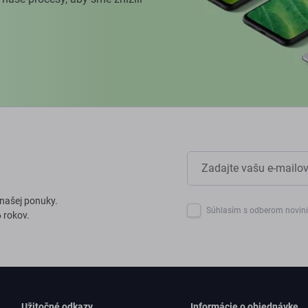
 našej ponuky.
Súhlasím s odberom novin
 rokov.
Užitočné odkazy
Informácie o objednávke