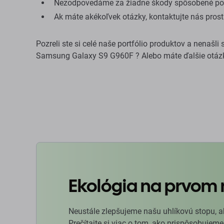
Nezodpovedáme za žiadne škody spôsobené poč
Ak máte akékoľvek otázky, kontaktujte nás pro
Pozreli ste si celé naše portfólio produktov a nenašli
Samsung Galaxy S9 G960F ? Alebo máte ďalšie otázk
Ekológia na prvom 
Neustále zlepšujeme našu uhlíkovú stopu, a
Prečítajte si viac o tom, ako prispôsobujeme