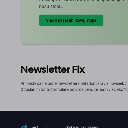
našu stopu.
Viac o našej uhlíkovej stope
Newsletter Fix
Prihláste sa na odber newslettera ohľadom zliav a noviniek z
Odoslaním tohto formulára potvrdzujem, že mám viac ako 16
Zákaznícky servis