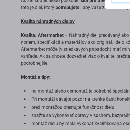
Ak ste stratili alebo poškodili
slot pre SIM/SD kartu
n
toto je diel, ktorý
potrebujete
, aby vaše zariadenie o
Kvalita náhradných dielov
Kvalita: Aftermarket
– Náhradný diel predávaný ako 
noriem, špecifikácií a materiálov ako originál. Ide o 
Aftermarket môže (v zriedkavých prípadoch) mať mini
vzhľade. Ak sa chcete dozvedieť viac o kvalite, prečít
podrobnejšie.
Montáž a tipy:
na montáž alebo demontáž je potrebné špeciálne
Pri montáži dávajte pozor na krehké časti konek
pred montážou otestujte funkčnosť dielu
snažte sa vykonávať opravy v suchom, bezprašn
montáž dielu by mala vykonať kvalifikovaná os