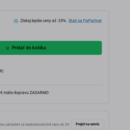
Získaj lepšie ceny až -25%.
Staň sa FixPartner
Pridať do košíka
6)
0 € máte dopravu ZADARMO
Prejsť na servis
isu zariadení za bezkonkurenčné ceny do 24