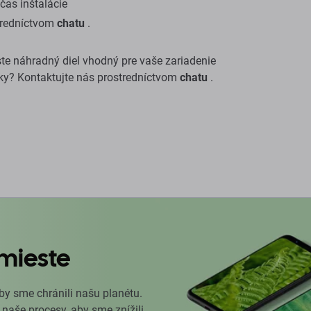
as inštalácie
stredníctvom
chatu
.
 ste náhradný diel vhodný pre vaše zariadenie
y? Kontaktujte nás prostredníctvom
chatu
.
mieste
by sme chránili našu planétu.
 naše procesy, aby sme znížili