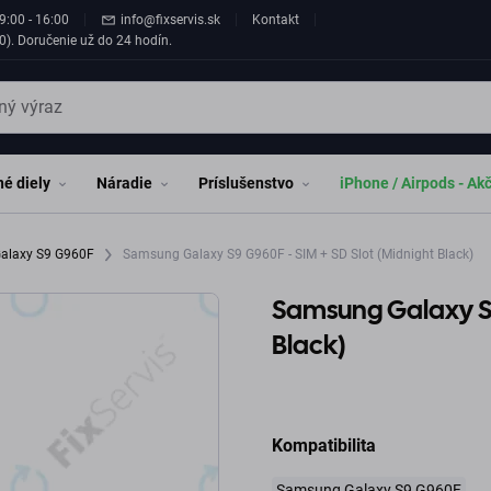
9:00 - 16:00
info@fixservis.sk
Kontakt
0). Doručenie už do 24 hodín.
é diely
Náradie
Príslušenstvo
iPhone / Airpods - Ak
alaxy S9 G960F
Samsung Galaxy S9 G960F - SIM + SD Slot (Midnight Black)
Samsung Galaxy S9 
Black)
Kompatibilita
Samsung Galaxy S9 G960F