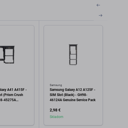
Samsung
Samsu
laxy A41 A415F -
Samsung Galaxy A12 A125F -
Samsu
ot (Prism Crush
SIM Slot (Black) - GH98-
A326B
H98-45275A
46124A Genuine Service Pack
Black
vice Pack
Genui
2,98 €
0,99 
Skladom
Skla