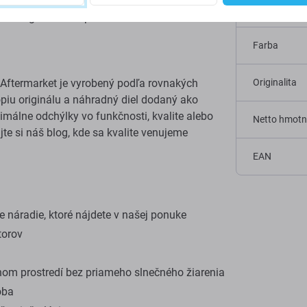
a vašom zariadení Samsung Galaxy S9 G960F ,
Kategória
päť fungovalo bez poškodenia.
Farba
Aftermarket je vyrobený podľa rovnakých
Originalita
kópiu originálu a náhradný diel dodaný ako
málne odchýlky vo funkčnosti, kvalite alebo
Netto hmotn
ajte si náš blog, kde sa kvalite venujeme
EAN
 náradie, ktoré nájdete v našej ponuke
torov
om prostredí bez priameho slnečného žiarenia
oba