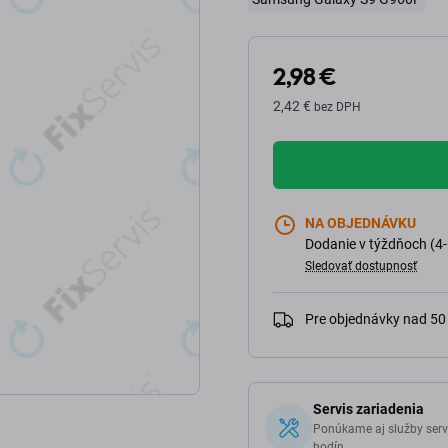
2,98 €
2,42 €
bez DPH
NA OBJEDNÁVKU
Dodanie v týždňoch (4-
Sledovať dostupnosť
Pre objednávky nad 5
Servis zariadenia
Ponúkame aj služby serv
hodín.