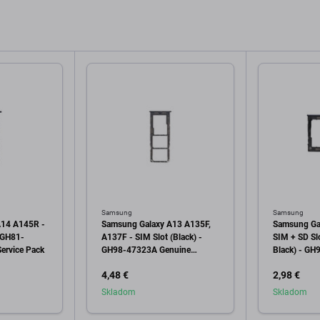
Samsung
Samsung
A14 A145R -
Samsung Galaxy A13 A135F,
Samsung Ga
- GH81-
A137F - SIM Slot (Black) -
SIM + SD Sl
ervice Pack
GH98-47323A Genuine
Black) - G
Service Pack
Genuine Ser
4,48 €
2,98 €
Skladom
Skladom