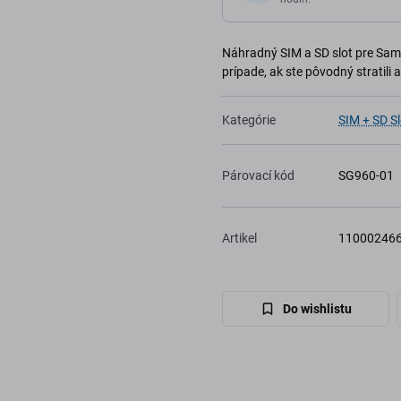
Náhradný SIM a SD slot pre Sams
prípade, ak ste pôvodný stratili
Kategórie
SIM + SD Sl
Párovací kód
SG960-01
Artikel
11000246
Do wishlistu