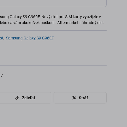
ung Galaxy S9 G960F. Nový slot pre SIM karty využijete v
 alebo sa vám akokoľvek poškodil. Aftermarket náhradný diel.
ot
,
Samsung Galaxy S9 G960F
67
Zdieľať
Stráž