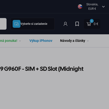
Slovakia,
EUR €
0
0 €
Vyberte si zariadenie
čná ponuka!
Výkup iPhonov
Návody a články
G960F - SIM + SD Slot (Midnight