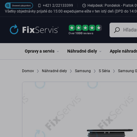
Preskočiť na hlavný obsah
+421 2/22133399
Helpdesk: Pondelok - Piatok 0
Všetky objednávky prijaté do 15:00 expedujeme ešte v ten istý deň (DPD do 14:0
Over
1000
reviews
Opravy a servis
Náhradné diely
Apple náhradn
Domov
Náhradné diely
Samsung
S Séria
Samsung G