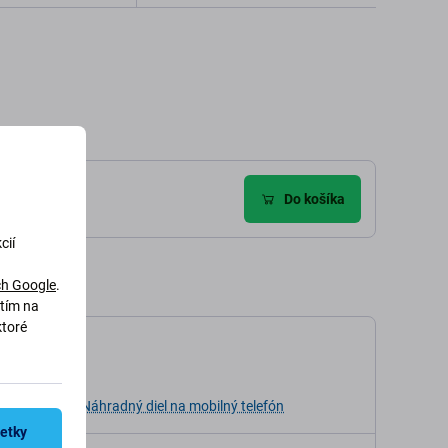
dať do košíka
Pridať do košíka
zie (1)
Do košíka
cií
h Google
.
utím na
ktoré
kácia
ia
Náhradný diel na mobilný telefón
šetky