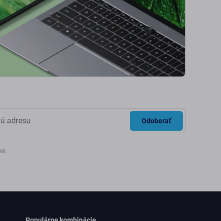
Odoberať
iek
Populárne kombinácie