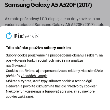
Samsung Galaxy A5 A520F (2017)
Ak máte poškodený LCD displej alebo dotykové sklo na
vašom zariadení Samsung Galaxy A5 A520F (2017) , toto
je diel, ktorý potrebujete, aby bolo vaše zariadenie opäť
plne funkčné.
Táto stránka používa súbory cookies
Táto sada obsahuje:
Súbory cookie používame na prispôsobenie obsahu a reklám, na
LCD displej
poskytovanie funkcií sociálnych médií a na analýzu
návštevnosti.
Dotykové sklo
Cookies používáme aj pre personalizáciu reklamy, viac si môžete
přečítať v
zásadách Google
.
Kvalita náhradných dielov
Môžete si vybrať, ktoré typy súborov cookie a technológií
sledovania povolíte kliknutím na tlačidlo "Predvoľby cookies".
Niektoré funkcie nemusia fungovať správne, ak sú niektoré
Kvalita: Originálny servisný balík
– displej je originálny
cookies zakázané.
diel, t. j. dodaný výrobcom zariadenia Samsung. Displej je
najvyššej možnej kvality na trhu a je 100 % identický s
tým, ktorý je v zariadení z výroby. Ak sa chcete dozvedieť