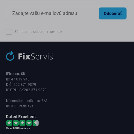
Odoberať
Súhlasím s odberom noviniek
iFix s.r.o. SK
ID: 47 019 948
DIČ: 202 371 9379
IČ DPH: SK202 371 9379
Námestie hraničiarov 6/A
85103 Bratislava
Rated Excellent
Over
1000
reviews