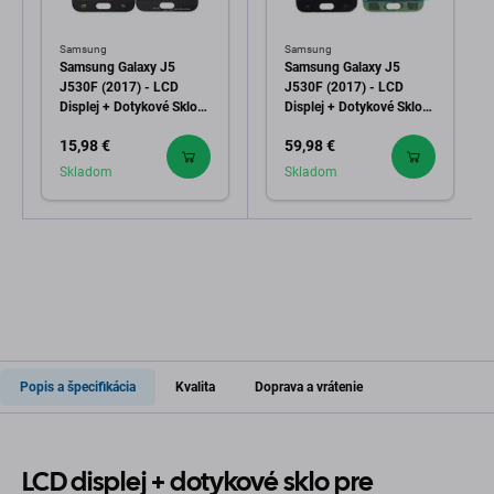
Samsung
Samsung
Samsung Galaxy J5
Samsung Galaxy J5
J530F (2017) - LCD
J530F (2017) - LCD
Displej + Dotykové Sklo
Displej + Dotykové Sklo
(Black) TFT
(Black) - GH97-20738A,
15,98 €
59,98 €
GH97-20880A Genuine
Service Pack
Skladom
Skladom
Popis a špecifikácia
Kvalita
Doprava a vrátenie
LCD displej + dotykové sklo pre