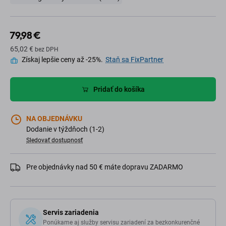
79,98 €
65,02 €
bez DPH
Získaj lepšie ceny až -25%.
Staň sa FixPartner
Pridať do košíka
NA OBJEDNÁVKU
Dodanie v týždňoch (1-2)
Sledovať dostupnosť
Pre objednávky nad 50 € máte dopravu ZADARMO
Servis zariadenia
Ponúkame aj služby servisu zariadení za bezkonkurenčné