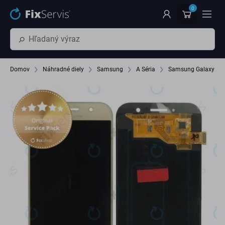
Preskočiť na hlavný obsah
0
Domov
Náhradné diely
Samsung
A Séria
Samsung Galaxy A5 