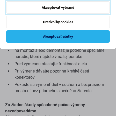
viac o kvalite, prečítajte si náš blog, kde sa kvalite
Akceptovať vybrané
venujeme podrobnejšie.
Predvoľby cookies
Tipy pred výmenou:
Akceptovať všetky
Výmenu dielov by mala vykonať kvalifikovaná
osoba.
na montáž alebo demontáž je potrebné špeciálne
náradie, ktoré nájdete v našej ponuke
Pred výmenou otestujte funkčnosť dielu.
Pri výmene dávajte pozor na krehké časti
konektorov.
Pokúste sa vymeniť diel v suchom a bezprašnom
prostredí bez priameho slnečného žiarenia.
Za žiadne škody spôsobené počas výmeny
nezodpovedáme.