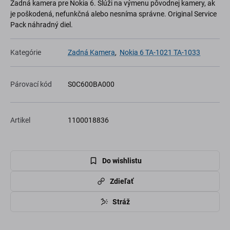
Zadná kamera pre Nokia 6. Slúži na výmenu pôvodnej kamery, ak
je poškodená, nefunkčná alebo nesníma správne. Original Service
Pack náhradný diel.
Kategórie
Zadná Kamera
,
Nokia 6 TA-1021 TA-1033
Párovací kód
S0C600BA000
Artikel
1100018836
Do wishlistu
Zdieľať
Stráž