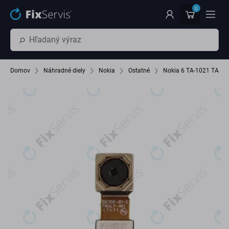
Preskočiť na hlavný obsah
0
Domov
Náhradné diely
Nokia
Ostatné
Nokia 6 TA-1021 TA-10