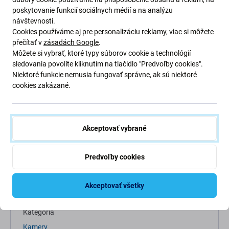
poskytovanie funkcií sociálnych médií a na analýzu
návštevnosti.
Cookies používáme aj pre personalizáciu reklamy, viac si môžete
přečítať v
zásadách Google
.
Môžete si vybrať, ktoré typy súborov cookie a technológií
sledovania povolíte kliknutím na tlačidlo "Predvoľby cookies".
Popis a špecifikácia
Kvalita
Doprava a vrátenie
Niektoré funkcie nemusia fungovať správne, ak sú niektoré
cookies zakázané.
Akceptovať vybrané
Špecifikácia
Predvoľby cookies
Typ zariadenia
Náhradný diel na mobilný telefón
Akceptovať všetky
Kategória
Kamery