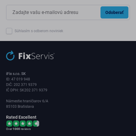
Odoberať
Súhlasím s odberom noviniek
iFix s.r.o. SK
ID: 47 019 948
DIČ: 202 371 9379
IČ DPH: SK202 371 9379
Námestie hraničiarov 6/A
85103 Bratislava
Rated Excellent
Over
1000
reviews