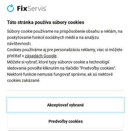
TF300T
.
Kompletný diel obnovuje pripojenie nabíjačky a stabilný
Táto stránka používa súbory cookies
prenos napájania do zariadenia.
Súbory cookie používame na prispôsobenie obsahu a reklám, na
poskytovanie funkcií sociálnych médií a na analýzu
Kvalita náhradného dielu
návštevnosti.
Cookies používáme aj pre personalizáciu reklamy, viac si môžete
přečítať v
zásadách Google
.
Aftermarket:
Tento náhradný diel vyrába tretia strana
Môžete si vybrať, ktoré typy súborov cookie a technológií
ako alternatívu k pôvodnému komponentu. Je navrhnutý
sledovania povolíte kliknutím na tlačidlo "Predvoľby cookies".
tak, aby zabezpečil správne osadenie a funkčnosť v
Niektoré funkcie nemusia fungovať správne, ak sú niektoré
kompatibilnom zariadení. V porovnaní s originálnym
cookies zakázané.
dielom sa môžu vyskytnúť drobné rozdiely vo vzhľade,
spracovaní alebo výkone.
Montáž a odporúčania:
Akceptovať vybrané
Predvoľby cookies
pred montážou skontrolujte nabíjací kábel, batériu a
konektor