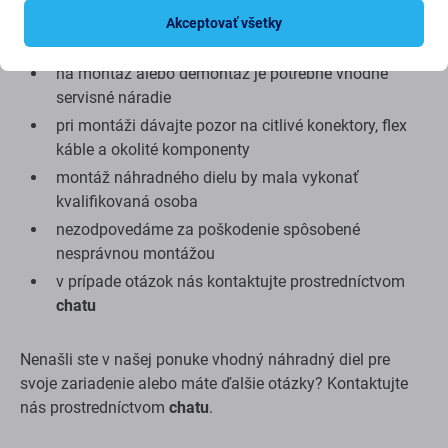
pred finálnym zložením otestujte nabíjanie a
Akceptovať všetky
stabilitu pripojenia
na montáž alebo demontáž je potrebné vhodné
servisné náradie
pri montáži dávajte pozor na citlivé konektory, flex
káble a okolité komponenty
montáž náhradného dielu by mala vykonať
kvalifikovaná osoba
nezodpovedáme za poškodenie spôsobené
nesprávnou montážou
v prípade otázok nás kontaktujte prostredníctvom
chatu
Nenašli ste v našej ponuke vhodný náhradný diel pre
svoje zariadenie alebo máte ďalšie otázky? Kontaktujte
nás prostredníctvom
chatu
.