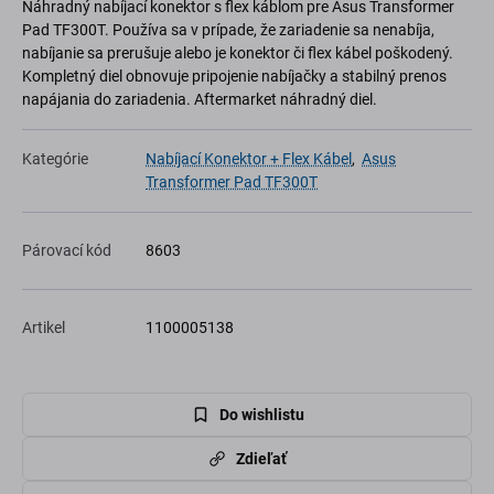
Náhradný nabíjací konektor s flex káblom pre Asus Transformer
Pad TF300T. Používa sa v prípade, že zariadenie sa nenabíja,
nabíjanie sa prerušuje alebo je konektor či flex kábel poškodený.
Kompletný diel obnovuje pripojenie nabíjačky a stabilný prenos
napájania do zariadenia. Aftermarket náhradný diel.
Kategórie
Nabíjací Konektor + Flex Kábel
,
Asus
Transformer Pad TF300T
Párovací kód
8603
Artikel
1100005138
Do wishlistu
Zdieľať