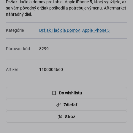
Držiak tlačidla domov pre tablet Apple iPhone 5, ktorý využijete, ak
sa vám pôvodný držiak poškodil a potrebuje výmenu. Aftermarket
náhradný diel.
Kategórie
Držiak Tlačidla Domov
,
Apple iPhone 5
Párovací kód
8299
Artikel
1100004660
Do wishlistu
Zdieľať
Stráž