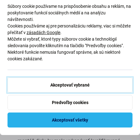
Súbory cookie používame na prispôsobenie obsahu a reklám, na
Kvalita: Aftermarket
– Náhradný diel predávaný ako
poskytovanie funkcií sociálnych médií a na analýzu
Aftermarket je vyrobený podľa rovnakých noriem,
návštevnosti.
špecifikácií a materiálov ako originál. Toto je kópia
Cookies používáme aj pre personalizáciu reklamy, viac si môžete
originálu a náhradný diel dodávaný ako aftermarket môže
přečítať v
zásadách Google
.
mať (v zriedkavých prípadoch) minimálne odchýlky vo
Môžete si vybrať, ktoré typy súborov cookie a technológií
funkčnosti, kvalite alebo vzhľade. Ak sa chcete o kvalite
sledovania povolíte kliknutím na tlačidlo "Predvoľby cookies".
Niektoré funkcie nemusia fungovať správne, ak sú niektoré
dozvedieť viac, prečítajte si náš blog, kde sa kvalite
cookies zakázané.
venujeme podrobnejšie.
Montáž a tipy:
Akceptovať vybrané
Na montáž alebo demontáž je potrebné špeciálne
náradie, ktoré nájdete v našej ponuke
Predvoľby cookies
pri montáži dávajte pozor na krehké časti konektorov
pred montážou otestujte funkčnosť dielu
Akceptovať všetky
snažte sa vykonávať opravy v suchom, bezprašnom
prostredí bez priameho slnečného žiarenia