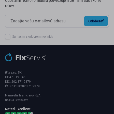
Odoslaním tohto formulára potvrdzujem, že mám viac ako 16
rokov.
Odoberať
Súhlasím s odberom noviniek
iFix s.r.o. SK
ID: 47 019 948
DIČ: 202 371 9379
IČ DPH: SK202 371 9379
Námestie hraničiarov 6/A
85103 Bratislava
Rated Excellent