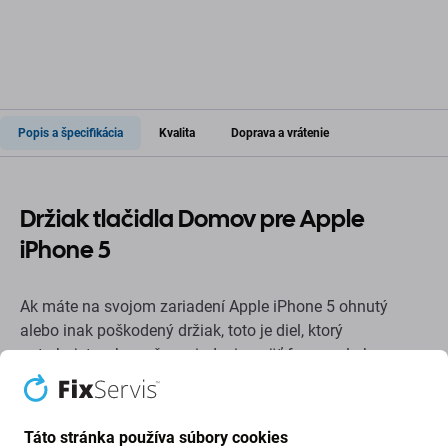
Popis a špecifikácia
Kvalita
Doprava a vrátenie
Držiak tlačidla Domov pre Apple
iPhone 5
Ak máte na svojom zariadení Apple iPhone 5 ohnutý
alebo inak poškodený držiak, toto je diel, ktorý
potrebujete, aby vaše zariadenie opäť fungovalo bez
poškodenia.
Kvalita náhradných dielov
Táto stránka používa súbory cookies