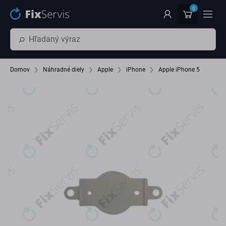
Preskočiť na hlavný obsah
0
Domov
Náhradné diely
Apple
iPhone
Apple iPhone 5