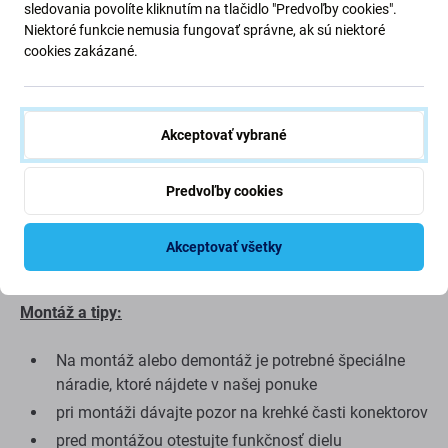
sledovania povolíte kliknutím na tlačidlo "Predvoľby cookies".
Dotykové sklo
Niektoré funkcie nemusia fungovať správne, ak sú niektoré
cookies zakázané.
Kvalita náhradných dielov
Kvalita: Refurbished PRO
-
Displej predávaný ako
Akceptovať vybrané
Refurbished PRO je originálny diel, ktorý bol renovovaný.
Repasované displeje v PRO kvalite sú dodávané s
Predvoľby cookies
repasovaným predným sklom najvyššej kvality, všetky
ostatné komponenty sú zaručene originálne. Ak sa chcete
o originalite dozvedieť viac, prečítajte si náš blog, kde sa
Akceptovať všetky
problematike originality venujeme podrobnejšie.
Montáž a tipy:
Na montáž alebo demontáž je potrebné špeciálne
náradie, ktoré nájdete v našej ponuke
pri montáži dávajte pozor na krehké časti konektorov
pred montážou otestujte funkčnosť dielu