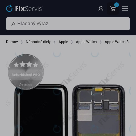
Preskočiť na hlavný obsah
0
Domov
Náhradné diely
Apple
Apple Watch
Apple Watch 3 38