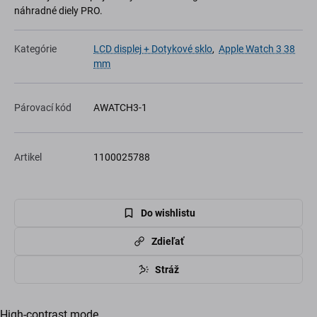
náhradné diely PRO.
Kategórie
LCD displej + Dotykové sklo
,
Apple Watch 3 38
mm
Párovací kód
AWATCH3-1
Artikel
1100025788
Do wishlistu
Zdieľať
Stráž
High-contrast mode