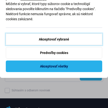
chránili našu planétu. Prečítajte si viac o tom, ako
Môžete si vybrať, ktoré typy súborov cookie a technológií
prispôsobujeme naše procesy, aby sme znížili našu stopu.
sledovania povolíte kliknutím na tlačidlo "Predvoľby cookies".
Niektoré funkcie nemusia fungovať správne, ak sú niektoré
Viac o našej uhlíkovej stope
cookies zakázané.
Newsletter Fix
Akceptovať vybrané
Prihláste sa na odber newslettera ohľadom zliav a noviniek z našej
ponuky.
Predvoľby cookies
Odoslaním tohto formulára potvrdzujem, že mám viac ako 16
rokov.
Akceptovať všetky
Odoberať
Súhlasím s odberom noviniek