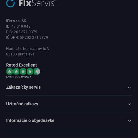
iFix s.r.o. SK
ID: 47 019 948
DIČ: 202 371 9379
IČ DPH: SK202 371 9379
Námestie hraničiarov 6/A
85103 Bratislava
Rated Excellent
Over
1000
reviews
Zákaznícky servis
Užitočné odkazy
Informácie o objednávke