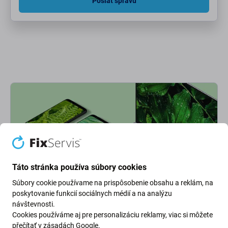
Poslať správu
Táto stránka používa súbory cookies
Súbory cookie používame na prispôsobenie obsahu a reklám, na
poskytovanie funkcií sociálnych médií a na analýzu
Ekológia na prvom mieste
návštevnosti.
Cookies používáme aj pre personalizáciu reklamy, viac si môžete
Neustále zlepšujeme našu uhlíkovú stopu, aby sme
přečítať v
zásadách Google
.