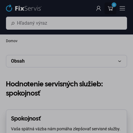
Preskočiť na hlavný obsah
0
Domov
Obsah
Hodnotenie servisných služieb:
spokojnosť
Spokojnosť
Vaša spätná väzba nám pomáha zlepšovať servisné služby.