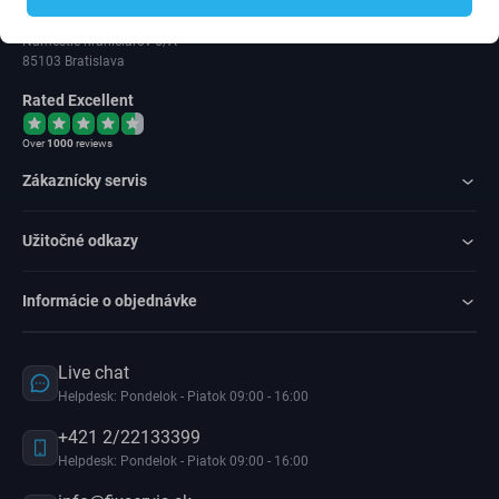
IČ DPH: SK202 371 9379
Námestie hraničiarov 6/A
85103 Bratislava
Rated Excellent
Over
1000
reviews
Zákaznícky servis
Užitočné odkazy
Informácie o objednávke
Live chat
Helpdesk: Pondelok - Piatok 09:00 - 16:00
+421 2/22133399
Helpdesk: Pondelok - Piatok 09:00 - 16:00