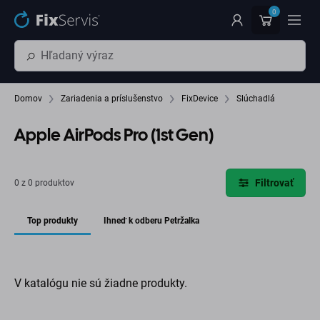
Preskočiť na hlavný obsah
0
Domov
Zariadenia a príslušenstvo
FixDevice
Slúchadlá
Apple AirPods Pro (1st Gen)
Filtrovať
0 z 0 produktov
Top produkty
Ihneď k odberu Petržalka
V katalógu nie sú žiadne produkty.