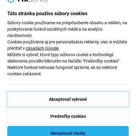
Newsletter Fix
Táto stránka používa súbory cookies
Prihláste sa na odber newslettera ohľadom zliav a noviniek z našej
Súbory cookie používame na prispôsobenie obsahu a reklám, na
ponuky.
poskytovanie funkcií sociálnych médií a na analýzu
Odoslaním tohto formulára potvrdzujem, že mám viac ako 16
návštevnosti.
rokov.
Cookies používáme aj pre personalizáciu reklamy, viac si môžete
přečítať v
zásadách Google
.
Môžete si vybrať, ktoré typy súborov cookie a technológií
Odoberať
sledovania povolíte kliknutím na tlačidlo "Predvoľby cookies".
Niektoré funkcie nemusia fungovať správne, ak sú niektoré
cookies zakázané.
Súhlasím s odberom noviniek
Akceptovať vybrané
Predvoľby cookies
iFix s.r.o. SK
ID: 47 019 948
DIČ: 202 371 9379
Akceptovať všetky