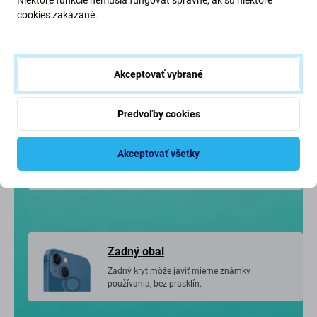
cookies zakázané.
Displej
Displej môže mať jemné vlasové škrabance,
ktoré sú počas používania takmer neviditeľné.
Akceptovať vybrané
Predvoľby cookies
Rám
Akceptovať všetky
Rám môže mať drobné mikro odreniny alebo
jemné škrabance.
Zadný obal
Zadný kryt môže javiť mierne známky
používania, bez prasklín.