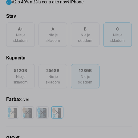
Až o 40% nižšia cena ako nový iPhone
Stav
A+
A
B
C
Nie je
Nie je
Nie je
Nie je
skladom
skladom
skladom
skladom
Kapacita
512GB
256GB
128GB
Nie je
Nie je
Nie je
skladom
skladom
skladom
Farba
Silver