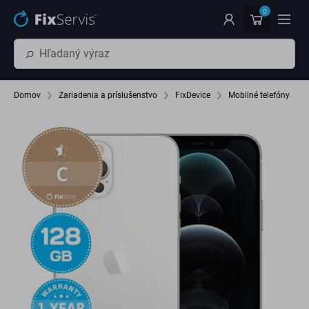
Preskočiť na hlavný obsah
0
Domov
Zariadenia a príslušenstvo
FixDevice
Mobilné telefóny