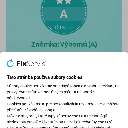
Známka: Výborná (A)
Používaný iPhone vo veľmi dobrom stave,
môže javiť drobné známky používania.
Táto stránka používa súbory cookies
Súbory cookie používame na prispôsobenie obsahu a reklám, na
poskytovanie funkcií sociálnych médií a na analýzu
Vizuálny stav
návštevnosti.
iPhone vo veľmi dobrom stave, môže javiť len
Cookies používáme aj pre personalizáciu reklamy, viac si môžete
drobné známky používania.
přečítať v
zásadách Google
.
Môžete si vybrať, ktoré typy súborov cookie a technológií
sledovania povolíte kliknutím na tlačidlo "Predvoľby cookies".
Niektoré funkcie nemusia fungovať správne, ak sú niektoré