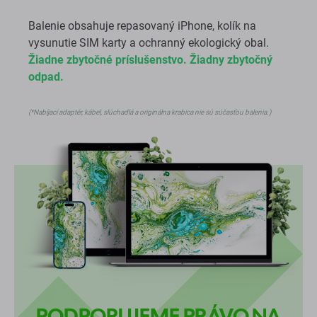
Balenie obsahuje repasovaný iPhone, kolík na
vysunutie SIM karty a ochranný ekologický obal.
Žiadne zbytočné príslušenstvo. Žiadny zbytočný
odpad.
(*Nabíjací adaptér, kábel, slúchadlá a originálna krabica nie sú súčasťou balenia.)
PODPORUJEME PRÁVO NA