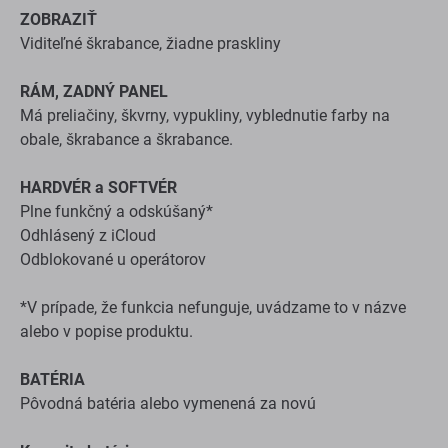
ZOBRAZIŤ
Viditeľné škrabance, žiadne praskliny
RÁM, ZADNÝ PANEL
Má preliačiny, škvrny, vypukliny, vyblednutie farby na
obale, škrabance a škrabance.
HARDVÉR a SOFTVÉR
Plne funkčný a odskúšaný*
Odhlásený z iCloud
Odblokované u operátorov
*V prípade, že funkcia nefunguje, uvádzame to v názve
alebo v popise produktu.
BATÉRIA
Pôvodná batéria alebo vymenená za novú