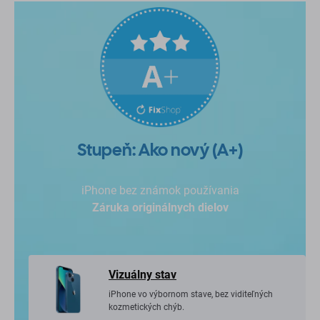
Stupeň: Ako nový (A+)
iPhone bez známok používania
Záruka originálnych dielov
Vizuálny stav
iPhone vo výbornom stave, bez viditeľných
kozmetických chýb.