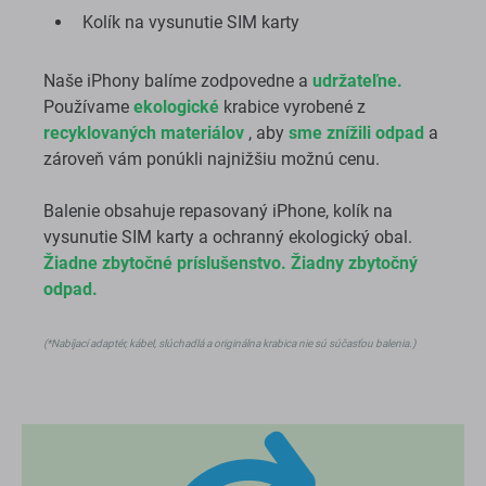
Kolík na vysunutie SIM karty
Naše iPhony balíme zodpovedne a
udržateľne.
Používame
ekologické
krabice vyrobené z
recyklovaných materiálov
, aby
sme znížili odpad
a
zároveň vám ponúkli najnižšiu možnú cenu.
Balenie obsahuje repasovaný iPhone, kolík na
vysunutie SIM karty a ochranný ekologický obal.
Žiadne zbytočné príslušenstvo. Žiadny zbytočný
odpad.
(*Nabíjací adaptér, kábel, slúchadlá a originálna krabica nie sú súčasťou balenia.)