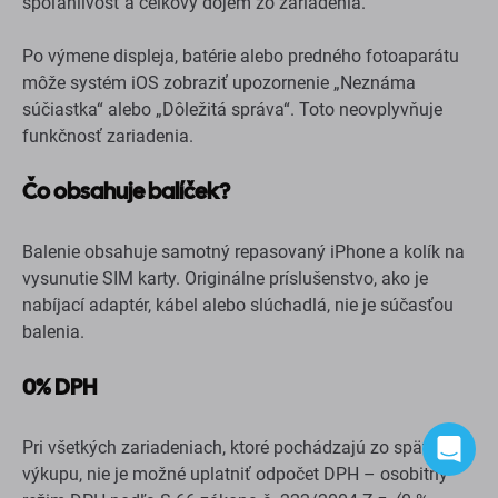
Balenie obsahuje samotný repasovaný iPhone a kolík na
vysunutie SIM karty. Originálne príslušenstvo, ako je
nabíjací adaptér, kábel alebo slúchadlá, nie je súčasťou
balenia.
0% DPH
Pri všetkých zariadeniach, ktoré pochádzajú zo spätného
výkupu, nie je možné uplatniť odpočet DPH – osobitný
režim DPH podľa § 66 zákona č. 222/2004 Z.z. (0 %
DPH).
Technické špecifikácie iPhonu
11 Pro
Kapacita
256 GB