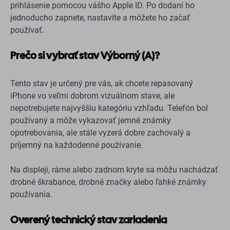
nepotrebujete najvyššiu kategóriu vzhľadu. Telefón bol
používaný a môže vykazovať jemné známky
opotrebovania, ale stále vyzerá dobre zachovalý a
príjemný na každodenné používanie.
Na displeji, ráme alebo zadnom kryte sa môžu nachádzať
drobné škrabance, drobné značky alebo ľahké známky
používania.
Overený technický stav zariadenia
Pred zaradením do predaja prechádza každý repasovaný
iPhone kontrolou a testovaním 26 parametrov.
Kontrolujeme funkcie, ktoré sú dôležité pre každodenné
používanie – displej, dotyk, fotoaparáty, reproduktory,
mikrofóny, Face ID, nabíjanie, konektivitu, senzory, batériu
a ďalšie časti zariadenia.