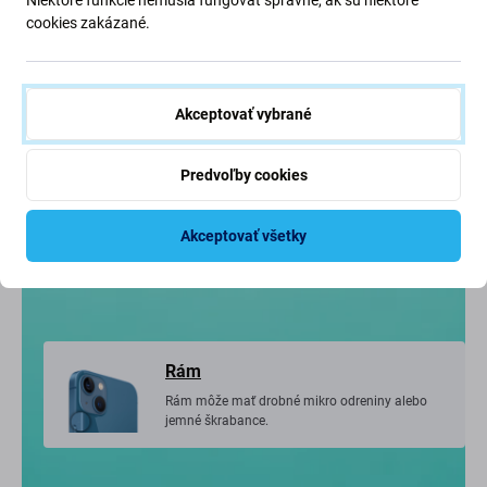
cookies zakázané.
Vizuálny stav
iPhone vo veľmi dobrom stave, môže javiť len
drobné známky používania.
Akceptovať vybrané
Predvoľby cookies
Displej
Displej môže mať jemné vlasové škrabance,
Akceptovať všetky
ktoré sú počas používania takmer neviditeľné.
Rám
Rám môže mať drobné mikro odreniny alebo
jemné škrabance.