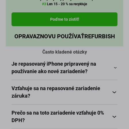
Je repasovaný iPhone pripravený na
používanie ako nové zariadenie?
Vzťahuje sa na repasované zariadenie
záruka?
Prečo sa na toto zariadenie vzťahuje 0%
DPH?
Funguje to so všetkými operátormi?
Repasovaný iPhone 11 Pro 256GB, stav
výborný (A)
Hľadáte kompaktný prémiový iPhone 11 Pro s veľmi