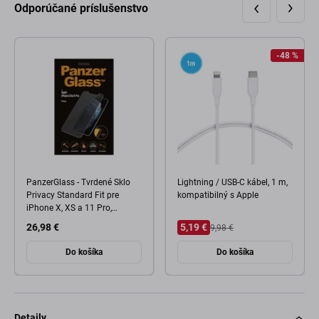
Odporúčané príslušenstvo
-48 %
PanzerGlass - Tvrdené Sklo
Lightning / USB-C kábel, 1 m,
Privacy Standard Fit pre
kompatibilný s Apple
iPhone X, XS a 11 Pro,
transparentná
26,98 €
5,19 €
9,98 €
Do košíka
Do košíka
Detaily