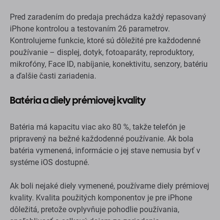
Batéria a diely prémiovej kvality
Batéria má kapacitu viac ako 80 %, takže telefón je
pripravený na bežné každodenné používanie. Ak bola
batéria vymenená, informácie o jej stave nemusia byť v
systéme iOS dostupné.
Ak boli nejaké diely vymenené, používame diely prémiovej
kvality. Kvalita použitých komponentov je pre iPhone
dôležitá, pretože ovplyvňuje pohodlie používania,
spoľahlivosť a celkový dojem zo zariadenia.
Po výmene displeja, batérie alebo predného fotoaparátu
môže systém iOS zobraziť upozornenie „Neznáma
súčiastka“ alebo „Dôležitá správa“. Toto neovplyvňuje
funkčnosť zariadenia.
Čo obsahuje balíček?