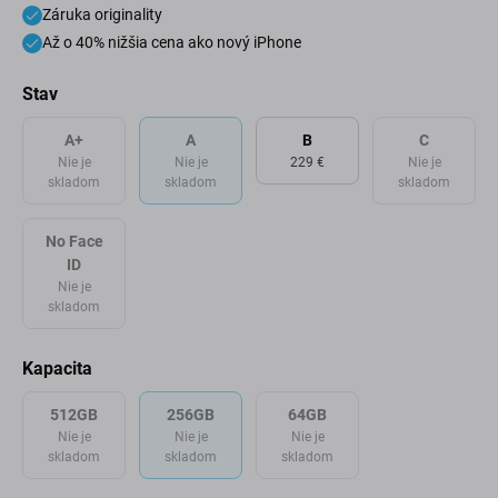
Záruka originality
Až o 40% nižšia cena ako nový iPhone
Stav
A+
A
B
C
Nie je
Nie je
229 €
Nie je
skladom
skladom
skladom
No Face
ID
Nie je
skladom
Kapacita
512GB
256GB
64GB
Nie je
Nie je
Nie je
skladom
skladom
skladom