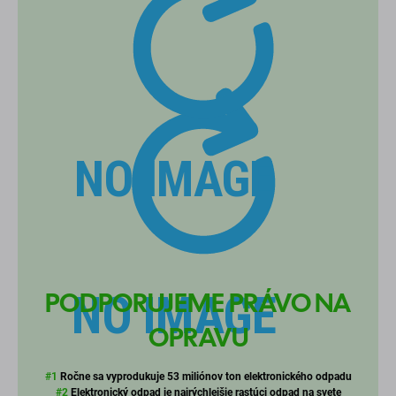
PODPORUJEME PRÁVO NA
OPRAVU
#1
Ročne sa vyprodukuje 53 miliónov ton elektronického odpadu
#2
Elektronický odpad je najrýchlejšie rastúci odpad na svete
#3
Len 15 - 20 % sa recykluje
Poďme to zistiť!
OPRAVA
ZNOVU POUŽÍVAŤ
REFURBISH
Často kladené otázky