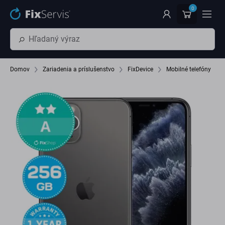
Preskočiť na hlavný obsah
0
Domov
Zariadenia a príslušenstvo
FixDevice
Mobilné telefóny