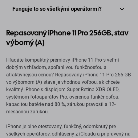
dobrým vzhľadom, spoľahlivou funkčnosťou a
atraktívnejšou cenou? Repasovaný iPhone 11 Pro 256 GB
vo výbornom (A) stave je vhodnou voľbou, ak chcete
kvalitný iPhone s displejom Super Retina XDR OLED,
systémom fotoaparátov Pro, overenou funkčnosťou,
kapacitou batérie nad 80 %, zárukou pravosti a 12-
mesačnou zárukou.
iPhone je plne otestovaný, funkčný, odomknutý pre
všetkých operátorov, odhlásený z iCloudu a pripravený na
prihlásenie pomocou vášho Apple ID. Po dodaní ho
jednoducho zapnete, nastavíte a môžete ho začať
používať.
Prečo si vybrať
stav Výborný (A)?
Tento stav je určený pre vás, ak chcete repasovaný
iPhone vo veľmi dobrom vizuálnom stave, ale