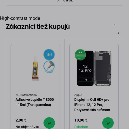
High-contrast mode
Zákazníci tiež kupujú
ZLD International
Apple
Adhesive Lepidlo T-8000
Displej In-Cell HD+ pre
- 15ml (Transparentná)
iPhone 12, 12 Pro,
Dotykové sklo s rámom
2,98 €
18,98 €
Na objednávku
Skladom