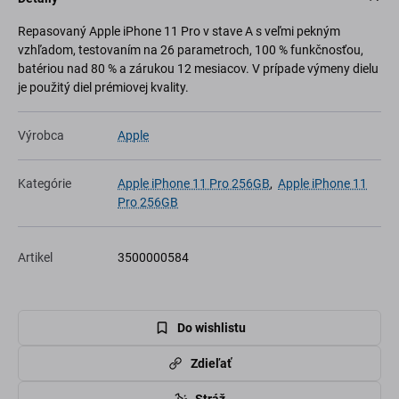
Repasovaný Apple iPhone 11 Pro v stave A s veľmi pekným
vzhľadom, testovaním na 26 parametroch, 100 % funkčnosťou,
batériou nad 80 % a zárukou 12 mesiacov. V prípade výmeny dielu
je použitý diel prémiovej kvality.
Výrobca
Apple
Kategórie
Apple iPhone 11 Pro 256GB
,
Apple iPhone 11
Pro 256GB
Artikel
3500000584
Do wishlistu
Zdieľať
Stráž