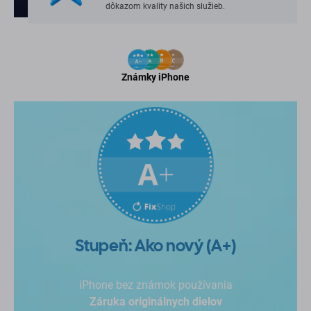
dôkazom kvality našich služieb.
Známky iPhone
Stupeň: Ako nový (A+)
iPhone bez známok používania
Záruka originálnych dielov