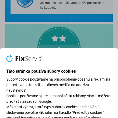
35 krokoch a certifikované, takže presne viete,
čo kupujete.
Táto stránka používa súbory cookies
Známka: Výborná (A)
Súbory cookie používame na prispôsobenie obsahu a reklám, na
poskytovanie funkcií sociálnych médií a na analýzu
návštevnosti.
Používaný iPhone vo veľmi dobrom stave,
Cookies používáme aj pre personalizáciu reklamy, viac si môžete
môže javiť drobné známky používania.
přečítať v
zásadách Google
.
Môžete si vybrať, ktoré typy súborov cookie a technológií
sledovania povolíte kliknutím na tlačidlo "Predvoľby cookies".
Niektoré funkcie nemusia fungovať správne, ak sú niektoré