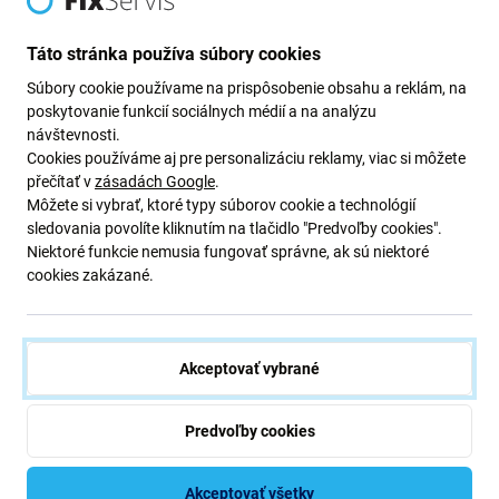
Newsletter Fix
Táto stránka používa súbory cookies
Prihláste sa na odber newslettera ohľadom zliav a noviniek z našej
Súbory cookie používame na prispôsobenie obsahu a reklám, na
ponuky.
poskytovanie funkcií sociálnych médií a na analýzu
Odoslaním tohto formulára potvrdzujem, že mám viac ako 16
návštevnosti.
rokov.
Cookies používáme aj pre personalizáciu reklamy, viac si môžete
přečítať v
zásadách Google
.
Môžete si vybrať, ktoré typy súborov cookie a technológií
Odoberať
sledovania povolíte kliknutím na tlačidlo "Predvoľby cookies".
Niektoré funkcie nemusia fungovať správne, ak sú niektoré
cookies zakázané.
Súhlasím s odberom noviniek
Akceptovať vybrané
Predvoľby cookies
iFix s.r.o. SK
ID: 47 019 948
DIČ: 202 371 9379
Akceptovať všetky