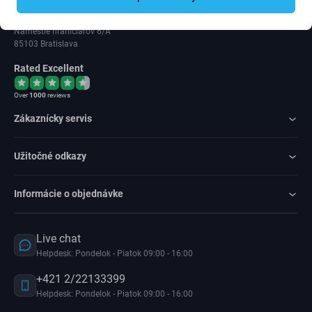
IČ DPH: SK202 371 9379
Námestie hraničiarov 6/A
85103 Bratislava
Rated Excellent
Over
1000
reviews
Zákaznícky servis
Užitočné odkazy
Informácie o objednávke
Live chat
Helpdesk: Pondelok - Piatok 09:00 - 16:00
+421 2/22133399
Helpdesk: Pondelok - Piatok 09:00 - 16:00