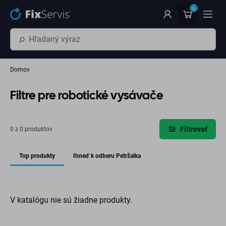
Preskočiť na hlavný obsah
0
Domov
Filtre pre robotické vysávače
Filtrovať
0 z 0 produktov
Top produkty
Ihneď k odberu Petržalka
V katalógu nie sú žiadne produkty.