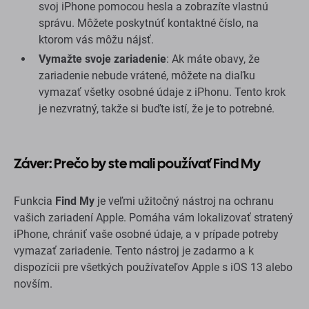
svoj iPhone pomocou hesla a zobrazíte vlastnú
správu. Môžete poskytnúť kontaktné číslo, na
ktorom vás môžu nájsť.
Vymažte svoje zariadenie
: Ak máte obavy, že
zariadenie nebude vrátené, môžete na diaľku
vymazať všetky osobné údaje z iPhonu. Tento krok
je nezvratný, takže si buďte istí, že je to potrebné.
Záver: Prečo by ste mali používať Find My
Funkcia
Find My
je veľmi užitočný nástroj na ochranu
vašich zariadení Apple. Pomáha vám lokalizovať stratený
iPhone, chrániť vaše osobné údaje, a v prípade potreby
vymazať zariadenie. Tento nástroj je zadarmo a k
dispozícii pre všetkých používateľov Apple s iOS 13 alebo
novším.