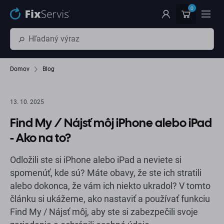
Preskočiť na hlavný obsah
0
Domov
Blog
13. 10. 2025
Find My / Nájsť môj iPhone alebo iPad
- Ako na to?
Odložili ste si iPhone alebo iPad a neviete si
spomenúť, kde sú? Máte obavy, že ste ich stratili
alebo dokonca, že vám ich niekto ukradol? V tomto
článku si ukážeme, ako nastaviť a používať funkciu
Find My / Nájsť môj, aby ste si zabezpečili svoje