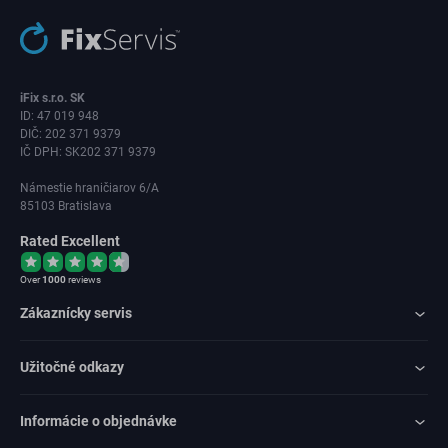
iFix s.r.o. SK
ID: 47 019 948
DIČ: 202 371 9379
IČ DPH: SK202 371 9379
Námestie hraničiarov 6/A
85103 Bratislava
Rated Excellent
Over
1000
reviews
Zákaznícky servis
Užitočné odkazy
Informácie o objednávke