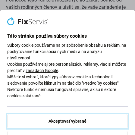
vašich rodinných členov a uistiť sa, že vaše zariadenie je
zabezpečené, aj keď nemáte prístup k svojmu vlastnému
iPhonu.
Táto stránka používa súbory cookies
Použitie funkcie Nájsť zariadenia na
Súbory cookie používame na prispôsobenie obsahu a reklám, na
stránke iCloud.com/find
poskytovanie funkcií sociálnych médií a na analýzu
návštevnosti.
Cookies používáme aj pre personalizáciu reklamy, viac si môžete
Ak chcete nájsť svoje stratené zariadenie, môžete to
přečítať v
zásadách Google
.
Môžete si vybrať, ktoré typy súborov cookie a technológií
urobiť pomocou webovej stránky iCloud.com/find na
sledovania povolíte kliknutím na tlačidlo "Predvoľby cookies".
akomkoľvek zariadení alebo počítači:
Niektoré funkcie nemusia fungovať správne, ak sú niektoré
cookies zakázané.
Prejdite na stránku
iCloud.com/find
.
Prihláste sa pomocou svojho
Apple ID
a hesla.
Po prihlásení sa vám zobrazí mapa, na ktorej uvidíte
Akceptovať vybrané
polohu svojich zariadení.
Vyberte zariadenie, ktoré chcete nájsť, a kliknite na