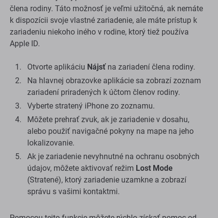
člena rodiny. Táto možnosť je veľmi užitočná, ak nemáte
k dispozícii svoje vlastné zariadenie, ale máte prístup k
zariadeniu niekoho iného v rodine, ktorý tiež používa
Apple ID.
Otvorte aplikáciu
Nájsť
na zariadení člena rodiny.
Na hlavnej obrazovke aplikácie sa zobrazí zoznam
zariadení priradených k účtom členov rodiny.
Vyberte stratený iPhone zo zoznamu.
Môžete prehrať zvuk, ak je zariadenie v dosahu,
alebo použiť navigačné pokyny na mape na jeho
lokalizovanie.
Ak je zariadenie nevyhnutné na ochranu osobných
údajov, môžete aktivovať režim
Lost Mode
(Stratené), ktorý zariadenie uzamkne a zobrazí
správu s vašimi kontaktmi.
Pomocou tejto funkcie môžete rýchlo získať pomoc od