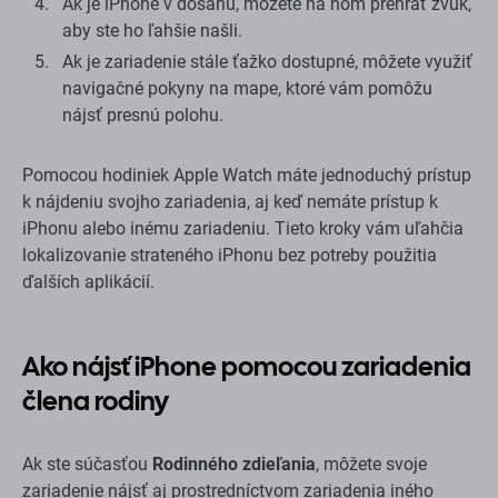
Ak je iPhone v dosahu, môžete na ňom prehrať zvuk,
aby ste ho ľahšie našli.
Ak je zariadenie stále ťažko dostupné, môžete využiť
navigačné pokyny na mape, ktoré vám pomôžu
nájsť presnú polohu.
Pomocou hodiniek Apple Watch máte jednoduchý prístup
k nájdeniu svojho zariadenia, aj keď nemáte prístup k
iPhonu alebo inému zariadeniu. Tieto kroky vám uľahčia
lokalizovanie strateného iPhonu bez potreby použitia
ďalších aplikácií.
Ako nájsť iPhone pomocou zariadenia
člena rodiny
Ak ste súčasťou
Rodinného zdieľania
, môžete svoje
zariadenie nájsť aj prostredníctvom zariadenia iného