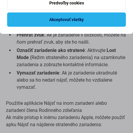
Predvoľby cookies
zelenú bodku na mape.
Akceptovať všetky
Na stránke môžete:
Prehrať zvuk
: Ak je zariadenie v blízkosti, môžete na
ňom prehrať zvuk, aby ste ho našli.
Označiť zariadenie ako stratené
: Aktivujte
Lost
Mode
(Režim strateného zariadenia) na uzamknutie
zariadenia a zobrazte kontaktné informácie.
Vymazať zariadenie
: Ak je zariadenie ukradnuté
alebo sa ho nedarí nájsť, môžete ho vzdialene
vymazať.
Použitie aplikácie Nájsť na inom zariadení alebo
zariadení člena Rodinného zdieľania
Ak máte prístup k inému zariadeniu Apple, môžete použiť
apku Nájsť na nájdenie strateného zariadenia: