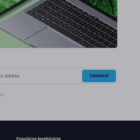
Odoberať
iek
Populárne kombinácie