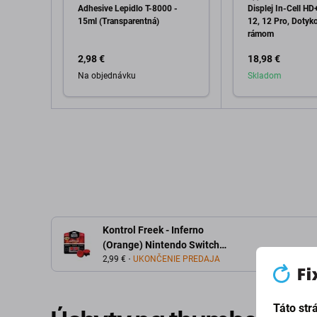
Adhesive Lepidlo T-8000 -
Displej In-Cell HD
15ml (Transparentná)
12, 12 Pro, Dotyko
rámom
2,98 €
18,98 €
Na objednávku
Skladom
Pridať do košíka
Pridať d
Kontrol Freek - Inferno
(Orange) Nintendo Switch
Pro Extended Controller
2,99 €
UKONČENIE PREDAJA
Grip Caps
Táto str