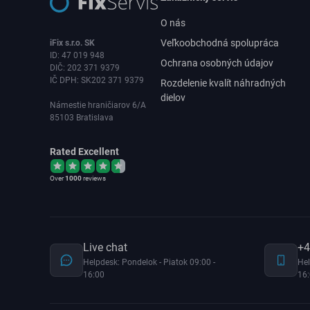
O nás
Veľkoobchodná spolupráca
iFix s.r.o. SK
ID: 47 019 948
Ochrana osobných údajov
DIČ: 202 371 9379
IČ DPH: SK202 371 9379
Rozdelenie kvalít náhradných
dielov
Námestie hraničiarov 6/A
85103 Bratislava
Rated Excellent
Over
1000
reviews
Live chat
+4
Helpdesk: Pondelok - Piatok 09:00 -
Hel
16:00
16