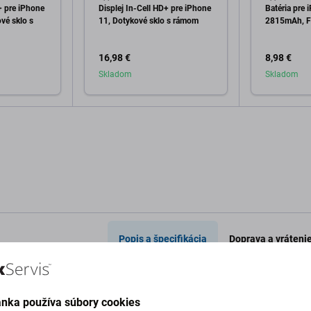
+ pre iPhone
Displej In-Cell HD+ pre iPhone
Batéria pre 
vé sklo s
11, Dotykové sklo s rámom
2815mAh, F
16,98 €
8,98 €
Skladom
Skladom
o košíka
Pridať do košíka
Pri
Popis a špecifikácia
Doprava a vráteni
ánka používa súbory cookies