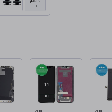
galériu
+1
Apple
Apple