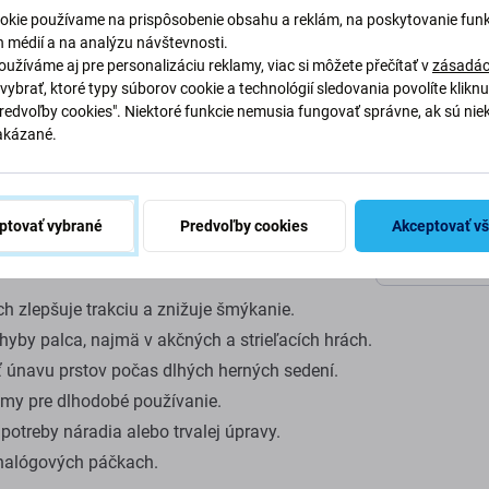
ontrol Freek pre
Špecifi
okie používame na prispôsobenie obsahu a reklám, na poskytovanie funk
h Pro
h médií a na analýzu návštevnosti.
užíváme aj pre personalizáciu reklamy, viac si môžete přečítať v
zásadác
Kategória
vybrať, ktoré typy súborov cookie a technológií sledovania povolíte klikn
Predvoľby cookies". Niektoré funkcie nemusia fungovať správne, ak sú nie
witch Pro zlepšujú úchop, kontrolu a pohodlie
akázané.
Podkategóri
priamo k analógovým páčkam a pomáhajú znižovať
ia.
Netto hmotn
ptovať vybrané
Predvoľby cookies
Akceptovať v
palca a lepšiu kontrolu nad mierením a
ez úpravy ovládača.
EAN
 zlepšuje trakciu a znižuje šmýkanie.
hyby palca, najmä v akčných a strieľacích hrách.
únavu prstov počas dlhých herných sedení.
umy pre dlhodobé používanie.
otreby náradia alebo trvalej úpravy.
analógových páčkach.