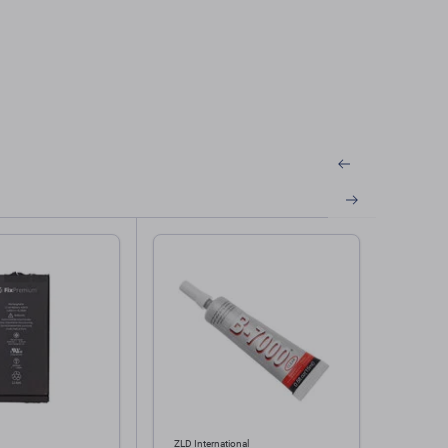
ZLD International
Apple