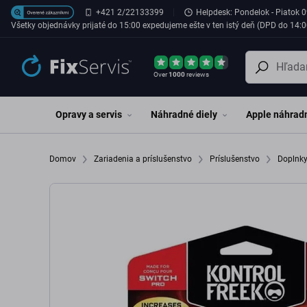
Preskočiť na hlavný obsah
+421 2/22133399
Helpdesk: Pondelok - Piatok 0
Všetky objednávky prijaté do 15:00 expedujeme ešte v ten istý deň (DPD do 14:0
Over
1000
reviews
Opravy a servis
Náhradné diely
Apple náhradn
Domov
Zariadenia a príslušenstvo
Príslušenstvo
Doplnky