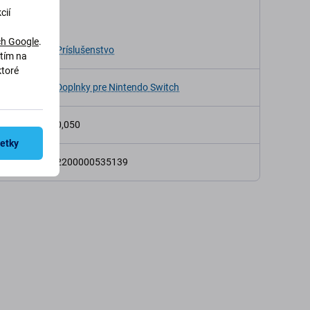
kácia
cií
h Google
.
Príslušenstvo
utím na
ktoré
a
Doplnky pre Nintendo Switch
osť (kg)
0,050
šetky
2200000535139