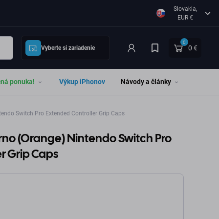
Slovakia,
EUR €
0
0 €
Vyberte si zariadenie
čná ponuka!
Výkup iPhonov
Návody a články
ntendo Switch Pro Extended Controller Grip Caps
ferno (Orange) Nintendo Switch Pro
r Grip Caps