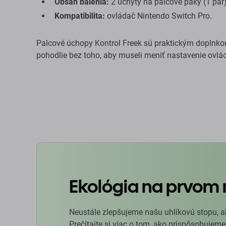
Obsah balenia:
2 úchyty na palcové páky (1 pár)
Kompatibilita:
ovládač Nintendo Switch Pro.
Palcové úchopy Kontrol Freek sú praktickým doplnkom 
pohodlie bez toho, aby museli meniť nastavenie ovlá
Ekológia na prvom 
Neustále zlepšujeme našu uhlíkovú stopu, a
Prečítajte si viac o tom, ako prispôsobujeme