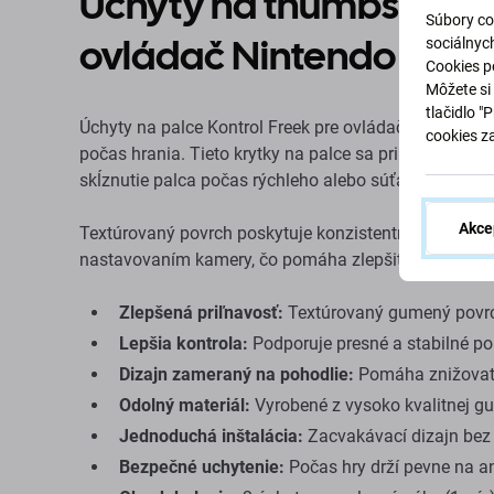
Úchyty na thumbstick K
Súbory co
ovládač Nintendo Switc
sociálnyc
Cookies po
Môžete si 
tlačidlo "
Úchyty na palce Kontrol Freek pre ovládač Nintendo S
cookies z
počas hrania. Tieto krytky na palce sa pripevňujú 
skĺznutie palca počas rýchleho alebo súťažného hran
Akce
Textúrovaný povrch poskytuje konzistentnejší pohyb 
nastavovaním kamery, čo pomáha zlepšiť presnosť b
Zlepšená priľnavosť:
Textúrovaný gumený povrch
Lepšia kontrola:
Podporuje presné a stabilné po
Dizajn zameraný na pohodlie:
Pomáha znižovať 
Odolný materiál:
Vyrobené z vysoko kvalitnej g
Jednoduchá inštalácia:
Zacvakávací dizajn bez p
Bezpečné uchytenie:
Počas hry drží pevne na 