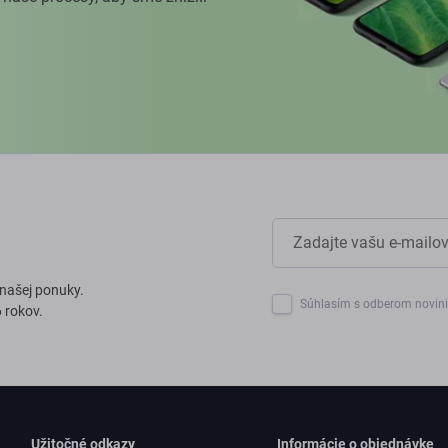
 našej ponuky.
Súhlasím s odberom novin
 rokov.
Užitočné odkazy
Informácie o objednávke