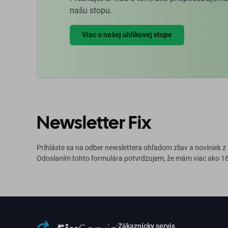
našu stopu.
Viac o našej uhlíkovej stope
Newsletter Fix
Prihláste sa na odber newslettera ohľadom zliav a noviniek z
Odoslaním tohto formulára potvrdzujem, že mám viac ako 16
Zákaznícky servis