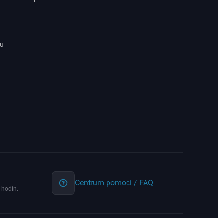
ru
Centrum pomoci / FAQ
 hodín.