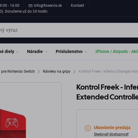
9:00 - 16:00
info@fixservis.sk
Kontakt
0). Doručenie už do 24 hodín.
é diely
Náradie
Príslušenstvo
iPhone / Airpods - Ak
 pre Nintendo Switch
Návleky na gripy
Kontrol Freek - Inferno (Orange) Ni
Kontrol Freek - In
Extended Controlle
Ukončenie predaja
Sledovať dostupnosť