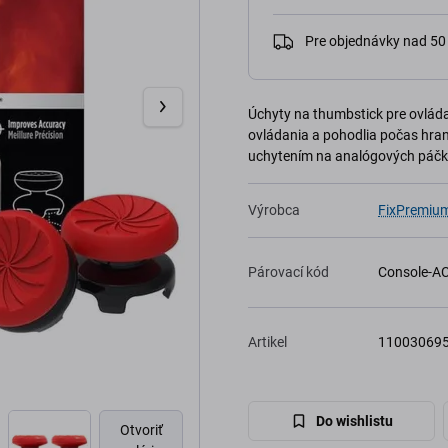
Pre objednávky nad 5
Úchyty na thumbstick pre ovláda
ovládania a pohodlia počas hra
uchytením na analógových páčk
Výrobca
FixPremiu
Párovací kód
Console-A
Artikel
11003069
Do wishlistu
Otvoriť