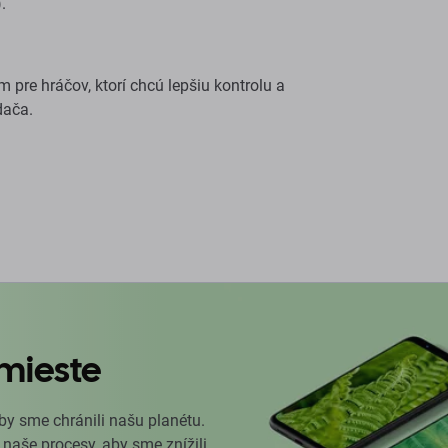
.
pre hráčov, ktorí chcú lepšiu kontrolu a
dača.
mieste
by sme chránili našu planétu.
 naše procesy, aby sme znížili