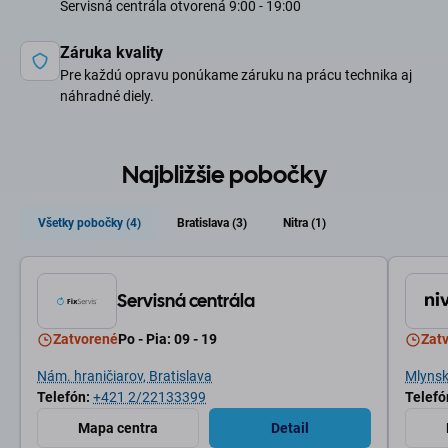
Servisná centrála otvorená 9:00 - 19:00
Záruka kvality
Pre každú opravu ponúkame záruku na prácu technika aj
náhradné diely.
Najbližšie pobočky
Všetky pobočky (4)
Bratislava (3)
Nitra (1)
Servisná centrála
Zatvorené
Po - Pia: 09 - 19
Zat
Nám. hraničiarov, Bratislava
Mlynské
Telefón:
+421 2/22133399
Telefó
Mapa centra
Detail