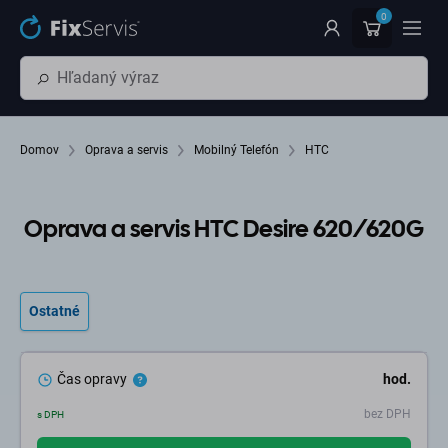
Preskočiť na hlavný obsah
0
Domov
Oprava a servis
Mobilný Telefón
HTC
Oprava a servis HTC Desire 620/620G
Ostatné
Čas opravy
hod.
bez DPH
s DPH