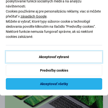
Prečo si vybrať
FixServis?
poskytovanie funkcií sociálnych médií a na analýzu
návštevnosti.
Cookies používáme aj pre personalizáciu reklamy, viac si môžete
Partnerské miesta
přečítať v
zásadách Google
.
4 expresné pobočky
s 500 tisíc opravami za sebou.
Môžete si vybrať, ktoré typy súborov cookie a technológií
sledovania povolíte kliknutím na tlačidlo "Predvoľby cookies".
Superrýchlosť!
Niektoré funkcie nemusia fungovať správne, ak sú niektoré
Telefón z ruky len na chvíľu. Niektoré
opravy
zvládneme
do
cookies zakázané.
30 minút.
Záručný aj pozáručný servis
Akceptovať vybrané
Na prácu od nás máte
záruku
, takže nie je sa čoho obávať.
Predvoľby cookies
Akceptovať všetky