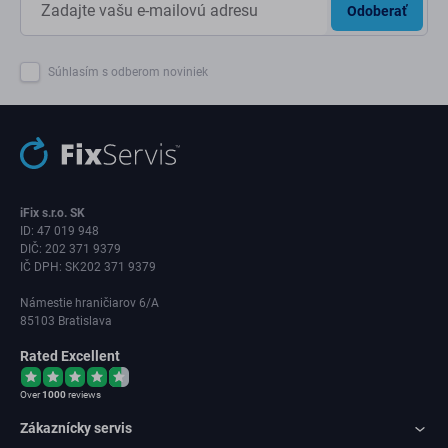
Odoberať
Súhlasím s odberom noviniek
iFix s.r.o. SK
ID: 47 019 948
DIČ: 202 371 9379
IČ DPH: SK202 371 9379
Námestie hraničiarov 6/A
85103 Bratislava
Rated Excellent
Over
1000
reviews
Zákaznícky servis