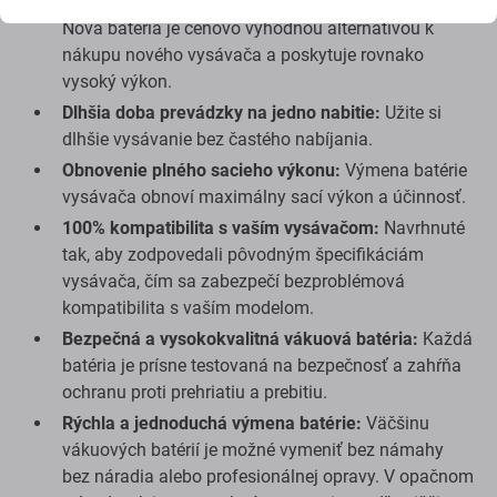
Ušetrite peniaze pri výmene batérie vysávača:
Nová batéria je cenovo výhodnou alternatívou k
nákupu nového vysávača a poskytuje rovnako
vysoký výkon.
Dlhšia doba prevádzky na jedno nabitie:
Užite si
dlhšie vysávanie bez častého nabíjania.
Obnovenie plného sacieho výkonu:
Výmena batérie
vysávača obnoví maximálny sací výkon a účinnosť.
100% kompatibilita s vaším vysávačom:
Navrhnuté
tak, aby zodpovedali pôvodným špecifikáciám
vysávača, čím sa zabezpečí bezproblémová
kompatibilita s vaším modelom.
Bezpečná a vysokokvalitná vákuová batéria:
Každá
batéria je prísne testovaná na bezpečnosť a zahŕňa
ochranu proti prehriatiu a prebitiu.
Rýchla a jednoduchá výmena batérie:
Väčšinu
vákuových batérií je možné vymeniť bez námahy
bez náradia alebo profesionálnej opravy. V opačnom