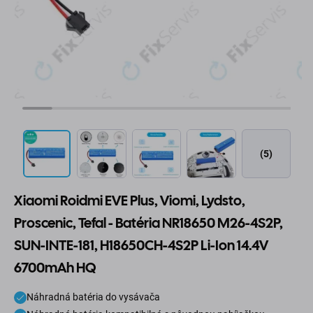
(5)
Xiaomi Roidmi EVE Plus, Viomi, Lydsto,
Proscenic, Tefal - Batéria NR18650 M26-4S2P,
SUN-INTE-181, H18650CH-4S2P Li-Ion 14.4V
6700mAh HQ
Náhradná batéria do vysávača