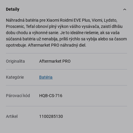
Detaily
Náhradná batéria pre Xiaomi Roidmi EVE Plus, Viomi, Lydsto,
Proscenic, Tefal obnoví plný výkon vášho vysávača, zaistí dlhšiu
dobu chodu a výkonné sanie. Je to ideálne riešenie, ak sa vaša
súčasná batéria už nenabíja, príliš rýchlo sa vybíja alebo sa časom
opotrebuje. Aftermarket PRO náhradný diel.
Originalita
Aftermarket PRO
Kategórie
Batéria
Párovací kód
HQB-CS-716
Artikel
1100285130