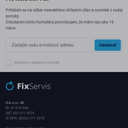
Prihláste sa na odber newslettera ohľadom zliav a noviniek z našej
ponuky.
Odoslaním tohto formulára potvrdzujem, že mám viac ako 16
rokov.
Odoberať
Súhlasím s odberom noviniek
iFix s.r.o. SK
ID: 47 019 948
DIČ: 202 371 9379
IČ DPH: SK202 371 9379