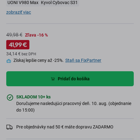
UONI V980 Max
Kyvol Cybovac S31
zobraziť viac
49,98 €
Zľava -16 %
41,99 €
34,14 €
bez DPH
Získaj lepšie ceny až -25%.
Staň sa FixPartner
Pridať do košíka
SKLADOM 10+ ks
Doručujeme nasledujúci pracovný deň. 10. aug. (objednanie
do 15:00)
Pre objednávky nad 50 € máte dopravu ZADARMO