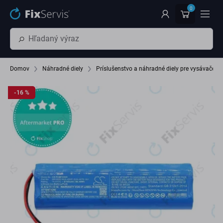
Preskočiť na hlavný obsah
0
Domov
Náhradné diely
Príslušenstvo a náhradné diely pre vysávače
-16 %
-16 %