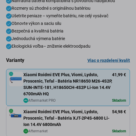
Náhradná batéria kompatibilná s pôvodnou nabíjačkou
Rozmery sú zhodné s originálnou batériou
Ušetrite peniaze – vymeňte batériu, nie celý vysávač
Obnovte výkon a saciu silu
Bezpečná a kvalitná batéria
Jednoduchá výmena batérie
Ekologická voľba– zníženie elektroodpadu
Varianty
Viac o rozdelení kvalít
Xiaomi Roidmi EVE Plus, Viomi, Lydsto,
41,99 €
Proscenic, Tefal - Batéria NR18650 M26-4S2P,
SUN-INTE-181, H18650CH-4S2P Li-Ion 14.4V
6700mAh HQ
Aftermarket PRO
Skladom
Xiaomi Roidmi EVE Plus, Viomi, Lydsto,
54,98 €
Proscenic, Tefal - Batéria XJT-2P4S-6800 Li-
Ion 14.4V 6800mAh
Aftermarket
Skladom