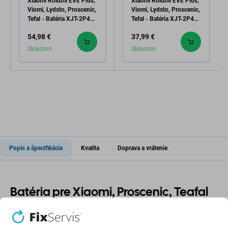
Xiaomi Roidmi EVE Plus,
Xiaomi Roidmi EVE Plus,
Viomi, Lydsto, Proscenic,
Viomi, Lydsto, Proscenic,
Tefal - Batéria XJT-2P4S-
Tefal - Batéria XJT-2P4S-
6800 Li-Ion 14.4V
5200 Li-Ion 14.4V
54,98 €
37,99 €
6800mAh
5200mAh
Skladom
Skladom
Popis a špecifikácia
Kvalita
Doprava a vrátenie
Batéria pre Xiaomi, Proscenic, Teafal
Ak sa batéria na
Xiaomi Roidmi EVE Plus, Viomi, Lydsto,