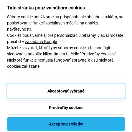
Proscenic, Tefal
nafúkla alebo stratila kapacitu, je
Táto stránka používa súbory cookies
potrebné ju vymeniť.
Súbory cookie používame na prispôsobenie obsahu a reklám, na
poskytovanie funkcií sociálnych médií a na analýzu
Kvalita náhradných dielov
návštevnosti.
Cookies používáme aj pre personalizáciu reklamy, viac si môžete
Batérie označené ako
Aftermarket PRO
vyrábajú tretie
přečítať v
zásadách Google
.
strany, nie priamo výrobca zariadenia. Tieto batérie sú
Môžete si vybrať, ktoré typy súborov cookie a technológií
sledovania povolíte kliknutím na tlačidlo "Predvoľby cookies".
navrhnuté tak, aby spĺňali rovnako vysoké štandardy ako
Niektoré funkcie nemusia fungovať správne, ak sú niektoré
originál a v ojedinelých prípadoch môžu mať minimálne
cookies zakázané.
rozdiely vo funkčnosti, kvalite alebo vzhľade. Sú známe
svojou vysokou kvalitou a sú vopred testované.
Kompatibilné s číslami dielov:
Akceptovať vybrané
NR18650 M26-4S2P, SUN-INTE-181, H18650CH-4S2P
Predvoľby cookies
Hlavné výhody nákupu batérie Aftermarket PRO:
Akceptovať všetky