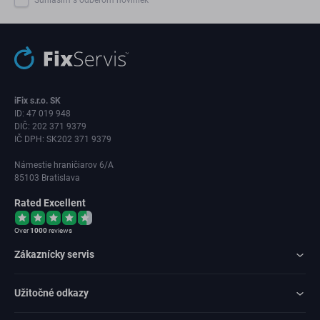
Súhlasím s odberom noviniek
iFix s.r.o. SK
ID: 47 019 948
DIČ: 202 371 9379
IČ DPH: SK202 371 9379
Námestie hraničiarov 6/A
85103 Bratislava
Rated Excellent
Over
1000
reviews
Zákaznícky servis
Užitočné odkazy