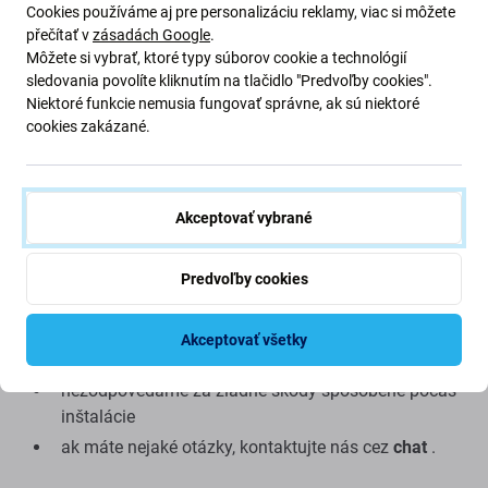
funkčnosti, kvalite alebo vzhľade. Ak sa chcete o kvalite
Cookies používáme aj pre personalizáciu reklamy, viac si môžete
dozvedieť viac, prečítajte si náš blog, kde sa kvalite
přečítať v
zásadách Google
.
venujeme podrobnejšie.
Môžete si vybrať, ktoré typy súborov cookie a technológií
sledovania povolíte kliknutím na tlačidlo "Predvoľby cookies".
Niektoré funkcie nemusia fungovať správne, ak sú niektoré
Montáž a tipy:
cookies zakázané.
Na montáž alebo demontáž je potrebné špeciálne
náradie, ktoré nájdete v našej ponuke
pri montáži dávajte pozor na krehké časti konektorov
Akceptovať vybrané
pred montážou otestujte funkčnosť dielu
snažte sa vykonávať opravy v suchom, bezprašnom
Predvoľby cookies
prostredí bez priameho slnečného žiarenia
montáž dielu by mala vykonávať kvalifikovaná
Akceptovať všetky
osoba
nezodpovedáme za žiadne škody spôsobené počas
inštalácie
ak máte nejaké otázky, kontaktujte nás cez
chat
.