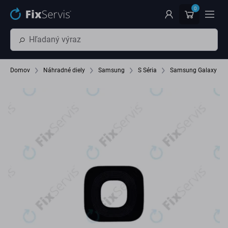
Preskočiť na hlavný obsah
0
Domov
Náhradné diely
Samsung
S Séria
Samsung Galaxy S9