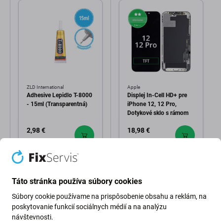
ZLD International
Apple
Adhesive Lepidlo T-8000
Displej In-Cell HD+ pre
- 15ml (Transparentná)
iPhone 12, 12 Pro,
Dotykové sklo s rámom
2,98 €
18,98 €
Na objednávku
Skladom
Táto stránka používa súbory cookies
Súbory cookie používame na prispôsobenie obsahu a reklám, na
poskytovanie funkcií sociálnych médií a na analýzu
návštevnosti.