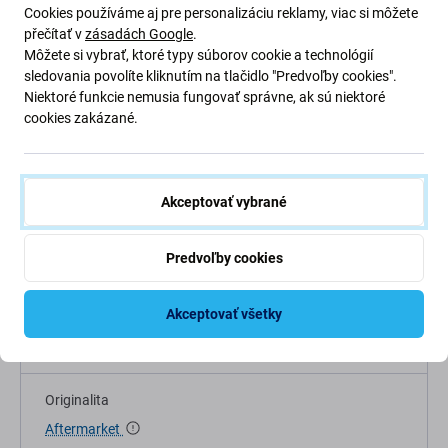
Cookies používáme aj pre personalizáciu reklamy, viac si môžete
přečítať v
zásadách Google
.
Popis a špecifikácia
Kvalita
Doprava a vrátenie
Môžete si vybrať, ktoré typy súborov cookie a technológií
sledovania povolíte kliknutím na tlačidlo "Predvoľby cookies".
Niektoré funkcie nemusia fungovať správne, ak sú niektoré
cookies zakázané.
Špecifikácia
Akceptovať vybrané
Typ zariadenia
Predvoľby cookies
Náhradný diel na mobilný telefón
Akceptovať všetky
Kategória
Flex Káble
Originalita
Aftermarket