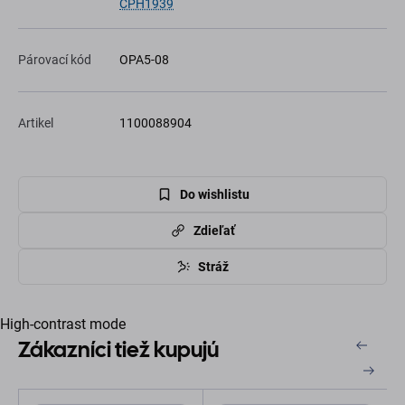
CPH1939
Párovací kód
OPA5-08
Artikel
1100088904
Do wishlistu
Zdieľať
Stráž
High-contrast mode
Zákazníci tiež kupujú