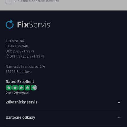
Súhlasím s odberom noviniek
iFix s.r.o. SK
ID: 47 019 948
DIČ: 202 371 9379
IČ DPH: SK202 371 9379
Námestie hraničiarov 6/A
85103 Bratislava
Rated Excellent
Over
1000
reviews
Zákaznícky servis
Užitočné odkazy