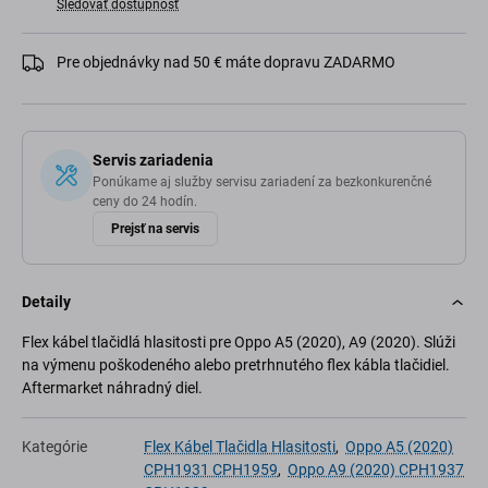
Sledovať dostupnosť
Pre objednávky nad 50 € máte dopravu ZADARMO
Servis zariadenia
Ponúkame aj služby servisu zariadení za bezkonkurenčné
ceny do 24 hodín.
Prejsť na servis
Detaily
Flex kábel tlačidlá hlasitosti pre Oppo A5 (2020), A9 (2020). Slúži
na výmenu poškodeného alebo pretrhnutého flex kábla tlačidiel.
Aftermarket náhradný diel.
Kategórie
Flex Kábel Tlačidla Hlasitosti
,
Oppo A5 (2020)
CPH1931 CPH1959
,
Oppo A9 (2020) CPH1937