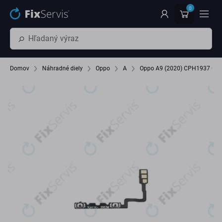
Preskočiť na hlavný obsah
0
Domov
Náhradné diely
Oppo
A
Oppo A9 (2020) CPH1937 CP