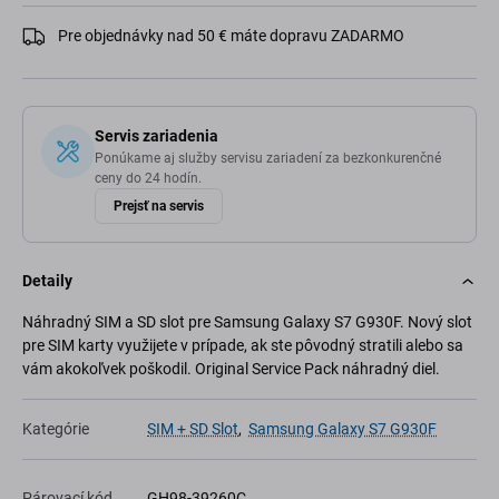
Pre objednávky nad 50 € máte dopravu ZADARMO
Servis zariadenia
Ponúkame aj služby servisu zariadení za bezkonkurenčné
ceny do 24 hodín.
Prejsť na servis
Detaily
Náhradný SIM a SD slot pre Samsung Galaxy S7 G930F. Nový slot
pre SIM karty využijete v prípade, ak ste pôvodný stratili alebo sa
vám akokoľvek poškodil. Original Service Pack náhradný diel.
Kategórie
SIM + SD Slot
,
Samsung Galaxy S7 G930F
Párovací kód
GH98-39260C