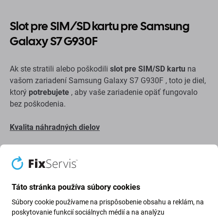
Slot pre SIM/SD kartu pre Samsung
Galaxy S7 G930F
Ak ste stratili alebo poškodili
slot pre SIM/SD kartu
na
vašom zariadení Samsung Galaxy S7 G930F , toto je diel,
ktorý
potrebujete
, aby vaše zariadenie opäť fungovalo
bez poškodenia.
Kvalita náhradných dielov
Kvalita: Genuine Service Pack
– náhradný diel je
originálny diel, teda diel dodaný výrobcom zariadenia
Samsung. Náhradný diel je najvyššej možnej kvality na
trhu a je 100 % identický s tým, ktorý je v zariadení z
Táto stránka používa súbory cookies
výroby. Ak sa chcete dozvedieť viac o kvalite, prečítajte si
Súbory cookie používame na prispôsobenie obsahu a reklám, na
náš blog, kde sa kvalite venujeme podrobnejšie.
poskytovanie funkcií sociálnych médií a na analýzu