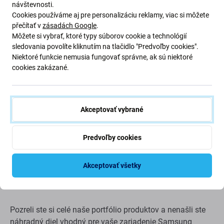
návštevnosti.
Montáž a tipy:
Cookies používáme aj pre personalizáciu reklamy, viac si môžete
přečítať v
zásadách Google
.
Môžete si vybrať, ktoré typy súborov cookie a technológií
na montáž alebo demontáž je potrebné špeciálne
sledovania povolíte kliknutím na tlačidlo "Predvoľby cookies".
náradie, ktoré nájdete v našej ponuke
Niektoré funkcie nemusia fungovať správne, ak sú niektoré
Pri montáži dávajte pozor na krehké časti
cookies zakázané.
konektorov
pred montážou otestujte funkčnosť dielu
snažte sa vykonávať opravy v suchom, bezprašnom
Akceptovať vybrané
prostredí bez priameho slnečného žiarenia
montáž dielu by mala vykonať kvalifikovaná osoba
Predvoľby cookies
Nezodpovedáme za žiadne škody spôsobené počas
inštalácie
Akceptovať všetky
Ak máte akékoľvek otázky, kontaktujte nás
prostredníctvom
chatu
.
Pozreli ste si celé naše portfólio produktov a nenašli ste
náhradný diel vhodný pre vaše zariadenie Samsung