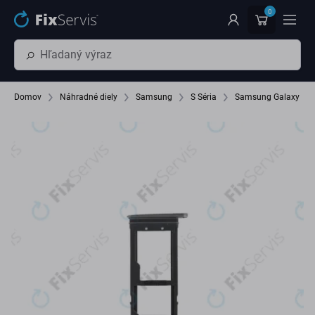
Preskočiť na hlavný obsah
0
Domov
Náhradné diely
Samsung
S Séria
Samsung Galaxy S7