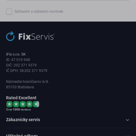
Súhlasím s odberom noviniek
iFix s.r.o. SK
ID: 47 019 948
DIČ: 202 371 9379
IČ DPH: SK202 371 9379
Námestie hraničiarov 6/A
85103 Bratislava
Rated Excellent
Over
1000
reviews
Zákaznícky servis