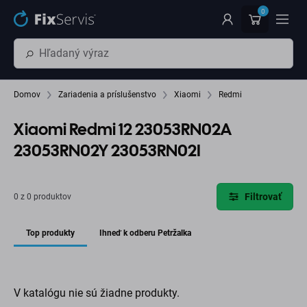
Preskočiť na hlavný obsah
0
Domov
Zariadenia a príslušenstvo
Xiaomi
Redmi
Xiaomi Redmi 12 23053RN02A
23053RN02Y 23053RN02I
Filtrovať
0 z 0 produktov
Top produkty
Ihneď k odberu Petržalka
V katalógu nie sú žiadne produkty.