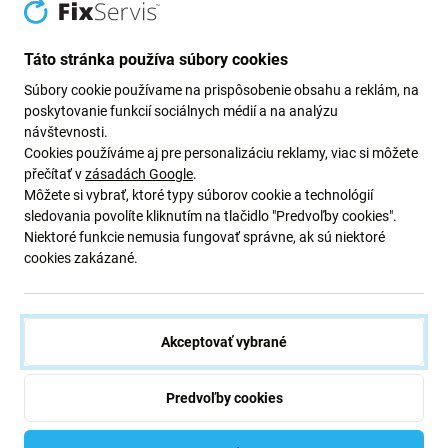
Newsletter Fix
Táto stránka používa súbory cookies
Súbory cookie používame na prispôsobenie obsahu a reklám, na
Prihláste sa na odber newslettera ohľadom zliav a noviniek z našej
poskytovanie funkcií sociálnych médií a na analýzu
ponuky.
návštevnosti.
Odoslaním tohto formulára potvrdzujem, že mám viac ako 16
Cookies používáme aj pre personalizáciu reklamy, viac si môžete
rokov.
přečítať v
zásadách Google
.
Môžete si vybrať, ktoré typy súborov cookie a technológií
sledovania povolíte kliknutím na tlačidlo "Predvoľby cookies".
Odoberať
Niektoré funkcie nemusia fungovať správne, ak sú niektoré
cookies zakázané.
Súhlasím s odberom noviniek
Akceptovať vybrané
Predvoľby cookies
iFix s.r.o. SK
ID: 47 019 948