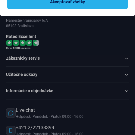
Akceptovať všetky
DIČ: 202 371 9379
IČ DPH: SK202 371 9379
Námestie hraničiarov 6/A
85103 Bratislava
Rated Excellent
Over
1000
reviews
Zákaznícky servis
Užitočné odkazy
Informácie o objednávke
Live chat
Helpdesk: Pondelok - Piatok 09:00 - 16:00
+421 2/22133399
Helpdesk: Pondelok - Piatok 09:00 - 16:00