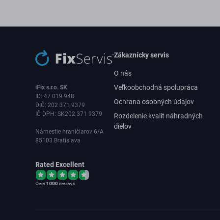
Zákaznícky servis
O nás
Veľkoobchodná spolupráca
iFix s.r.o. SK
ID: 47 019 948
Ochrana osobných údajov
DIČ: 202 371 9379
IČ DPH: SK202 371 9379
Rozdelenie kvalít náhradných
dielov
Námestie hraničiarov 6/A
85103 Bratislava
Rated Excellent
Over
1000
reviews