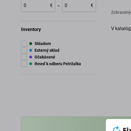
-
€
€
Zobrazený
V katalóg
Inventory
Skladom
Externý sklad
Očakávané
Ihneď k odberu Petržalka