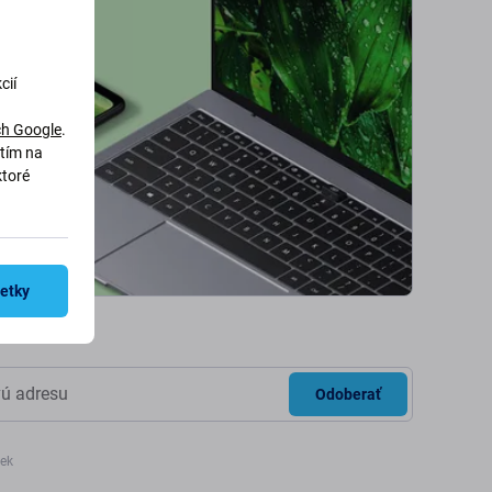
cií
h Google
.
utím na
ktoré
šetky
Odoberať
iek