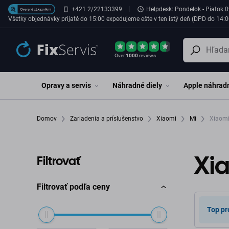
Preskočiť na hlavný obsah
+421 2/22133399
Helpdesk: Pondelok - Piatok 0
Všetky objednávky prijaté do 15:00 expedujeme ešte v ten istý deň (DPD do 14:0
Over
1000
reviews
Opravy a servis
Náhradné diely
Apple náhradn
Domov
Zariadenia a príslušenstvo
Xiaomi
Mi
Xiaomi
Xia
Filtrovať
Filtrovať podľa ceny
Top pr