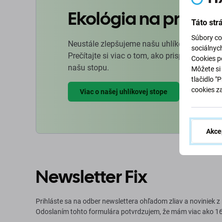
Ekológia na prvom 
Táto str
Súbory co
Neustále zlepšujeme našu uhlíkovú stopu, a
sociálnyc
Prečítajte si viac o tom, ako prispôsobujeme
Cookies po
našu stopu.
Môžete si 
tlačidlo "
cookies z
Viac o našej uhlíkovej stope
Akce
Newsletter Fix
Prihláste sa na odber newslettera ohľadom zliav a noviniek z
Odoslaním tohto formulára potvrdzujem, že mám viac ako 16