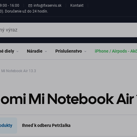
9:00 - 16:00
info@fixservis.sk
Kontakt
0). Doručenie už do 24 hodín.
é diely
Náradie
Príslušenstvo
iPhone / Airpods - Ak
 Mi Notebook Air 13.3
omi Mi Notebook Air 
odukty
Ihneď k odberu Petržalka