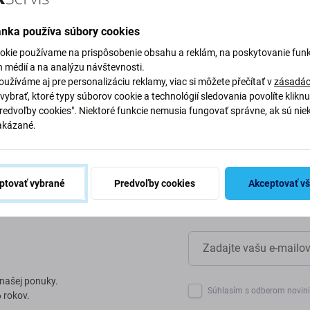
mieste
ánka používa súbory cookies
okie používame na prispôsobenie obsahu a reklám, na poskytovanie funk
by sme chránili našu planétu.
h médií a na analýzu návštevnosti.
 naše procesy, aby sme znížili
užíváme aj pre personalizáciu reklamy, viac si môžete přečítať v
zásadác
vybrať, ktoré typy súborov cookie a technológií sledovania povolíte klikn
Predvoľby cookies". Niektoré funkcie nemusia fungovať správne, ak sú nie
akázané.
ptovať vybrané
Predvoľby cookies
Akceptovať v
 našej ponuky.
Súhlasím s odberom novin
 rokov.