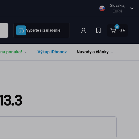
Slovakia,
EUR €
0
0 €
Vyberte si zariadenie
čná ponuka!
Výkup iPhonov
Návody a články
13.3