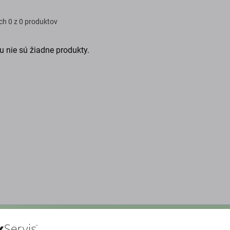
ch
0 z 0 produktov
u nie sú žiadne produkty.